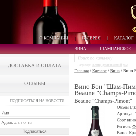
О КОМПАНИИ
|
ГАЛЕРЕЯ
|
КАТАЛОГ
ВИНА
|
ШАМПАНСКОЕ
ДОСТАВКА И ОПЛАТА
Например:
кьянти, доминиканский ром
Главная
/
Каталог
/
Вина
/
Вино Б
ОТЗЫВЫ
Вино Бон "Шам-Пимо
Beaune "Champs-Pimo
Beaune "Champs-Pimont"
ПОДПИСАТЬСЯ НА НОВОСТИ
Объем (л)
Артикул:
Сорт вино
Регион:
Ф
Вино: Кра