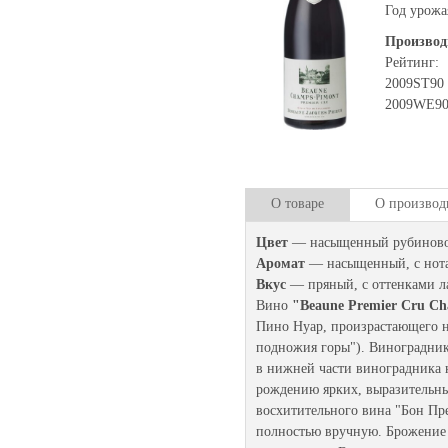
Год урожа
Производ
Рейтинг:
2009
ST
90
2009
WЕ
9
О товаре
О производ
Цвет
— насыщенный рубиново
Аромат
— насыщенный, с нота
Вкус
— пряный, с оттенками л
Вино
"Beaune Premier Cru C
Пино Нуар, произрастающего на
подножия горы"). Виноградник
в нижней части виноградника н
рождению ярких, выразительны
восхитительного вина "Бон Пр
полностью вручную. Брожение 