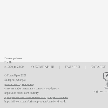
Режим работы:
Пн-Пт
с 10:00 до 23:00
О КОМПАНИИ
|
ГАЛЕРЕЯ
|
КАТАЛОГ
© ГрандКрю 2021
Suhagra (сухагра)
расчет осаго для юр лиц
статуетка лфз іванушка з коньком-горбунком
bogdan.pr
https://don-tabak.com.ua/filtry
проверка совместимости комплектующих пк онлайн
https://cib.com.ua/uk/private/products/bankivski-kartki