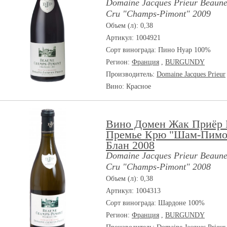
Domaine Jacques Prieur Beaune
Cru "Champs-Pimont" 2009
Объем (л): 0,38
Артикул: 1004921
Сорт винограда:
Пино Нуар 100%
Регион:
Франция
,
BURGUNDY
Производитель:
Domaine Jacques Prieur
Вино: Красное
Вино Домен Жак Приёр 
Премье Крю "Шам-Пимо
Блан 2008
Domaine Jacques Prieur Beaune
Cru "Champs-Pimont" 2008
Объем (л): 0,38
Артикул: 1004313
Сорт винограда:
Шардоне 100%
Регион:
Франция
,
BURGUNDY