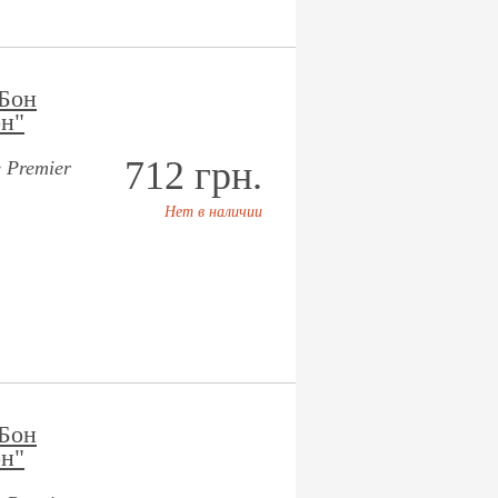
Бон
н"
712 грн.
 Premier
Нет в наличии
Бон
н"