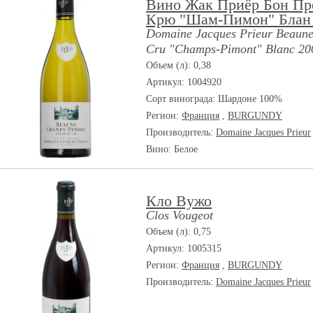
Вино Жак Приёр Бон Пр
Крю "Шам-Пимон" Блан
Domaine Jacques Prieur Beaune
Cru "Champs-Pimont" Blanc 20
Объем (л): 0,38
Артикул: 1004920
Сорт винограда:
Шардоне 100%
Регион:
Франция
,
BURGUNDY
Производитель:
Domaine Jacques Prieur
Вино: Белое
Кло Вужо
Clos Vougeot
Объем (л): 0,75
Артикул: 1005315
Регион:
Франция
,
BURGUNDY
Производитель:
Domaine Jacques Prieur