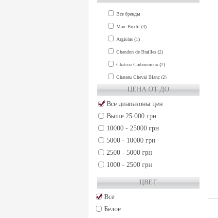
Все бренды
Marc Bredif (3)
Argiolas (1)
Chandon de Brailles (2)
Chateau Carbonnieux (2)
Chateau Cheval Blanc (2)
ЦЕНА ОТ ДО
Chateau Clinet (1)
Chateau Cos d'Estournel (1)
Все диапазоны цен
Выше 25 000 грн
Chateau de Fieuzal (1)
10000 - 25000 грн
Chateau Grand-Puy-Lacoste (2)
5000 - 10000 грн
Chateau Gruaud Larose (2)
2500 - 5000 грн
Chateau Guiraud (1)
1000 - 2500 грн
Chateau Haut-Brion (3)
500 - 1000 грн
Chateau La Lagune (1)
ЦВЕТ
250 - 500 грн
Chateau La Mission Haut-Brion (3)
Все
50 - 250 грн
Chateau Lafite-Rothschild (3)
Белое
Chateau Lafleur (2)