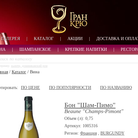
ФОРМА ОБРАТНОЙ СВ
ИМЯ
ЛОГИН
ВАШЕ ИМЯ:
ПАРОЛЬ
ПАРОЛЬ
ГАЛЕРЕЯ
|
КАТАЛОГ
|
АКЦИИ
|
ДОСТАВКА И ОПЛА
ТЕЛЕФОН:
АДРЕС ЭЛЕКТРОННОЙ ПОЧТЫ
ЗАПОМНИТЬ МЕНЯ
НА
|
ШАМПАНСКОЕ
|
КРЕПКИЕ НАПИТКИ
|
РЕСТОР
ВОЙТИ
пример:
кьянти, доминиканский ром
РЕГИСТРАЦИЯ
вная
/
Каталог
/
Вина
ЗАБЫЛИ ПАРОЛЬ?
тировать:
ПО ЦЕНЕ
ПО ПОПУЛЯРНОСТИ
ПО НАЗВАНИЮ
Бон "Шам-Пимо"
Beaune "Champs-Pimont"
Объем (л): 0,75
Артикул: 1005316
Регион:
Франция
,
BURGUNDY