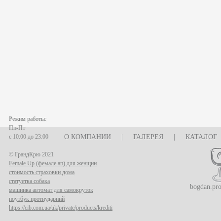
Режим работы:
Пн-Пт
с 10:00 до 23:00
О КОМПАНИИ
|
ГАЛЕРЕЯ
|
КАТАЛОГ
© ГрандКрю 2021
Female Up (фемале ап) для женщин
стоимость страховки дома
статуетка собака
bogdan.pr
машинка автомат для самокруток
ноутбук протиударний
https://cib.com.ua/uk/private/products/krediti