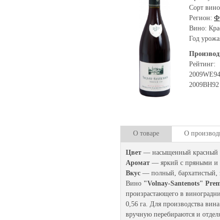
Сорт вино
Регион:
Ф
Вино: Кра
Год урожа
Производ
Рейтинг:
2009
WE
9
2009
BH
92
О товаре
О производ
Цвет
— насыщенный красный с
Аромат
— яркий с пряными и 
Вкус
— полный, бархатистый, з
Вино
"Volnay-Santenots" Prem
произрастающего в виноградник
0,56 га. Для производства вин
вручную перебираются и отделя