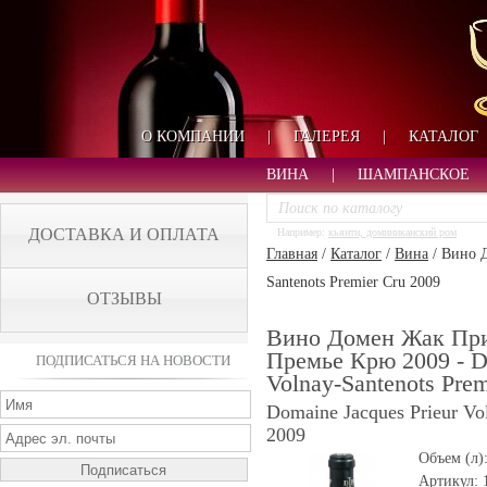
О КОМПАНИИ
|
ГАЛЕРЕЯ
|
КАТАЛОГ
ВИНА
|
ШАМПАНСКОЕ
ДОСТАВКА И ОПЛАТА
Например:
кьянти, доминиканский ром
Главная
/
Каталог
/
Вина
/
Вино Д
Santenots Premier Cru 2009
ОТЗЫВЫ
Вино Домен Жак При
Премье Крю 2009 - Do
ПОДПИСАТЬСЯ НА НОВОСТИ
Volnay-Santenots Prem
Domaine Jacques Prieur Vo
2009
Объем (л)
Артикул: