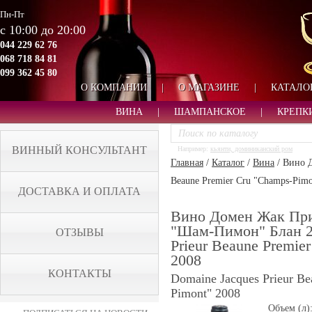
Пн-Пт
с 10:00 до 20:00
044 229 62 76
068 718 84 81
099 362 45 80
О КОМПАНИИ
|
О МАГАЗИНЕ
|
КАТАЛО
ВИНА
|
ШАМПАНСКОЕ
|
КРЕПК
ВИННЫЙ КОНСУЛЬТАНТ
Например:
кьянти, доминиканский ром
Главная
/
Каталог
/
Вина
/
Вино Д
Beaune Premier Cru "Champs-Pimo
ДОСТАВКА И ОПЛАТА
Вино Домен Жак Пр
"Шам-Пимон" Блан 20
ОТЗЫВЫ
Prieur Beaune Premie
2008
КОНТАКТЫ
Domaine Jacques Prieur Be
Pimont" 2008
Объем (л)