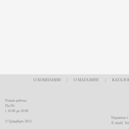
О КОМПАНИИ
|
О МАГАЗИНЕ
|
КАТАЛО
Режим работы:
Пн-Пт
с 10:00 до 20:00
Украина г
© ГрандКрю 2013
E-mail:
bo