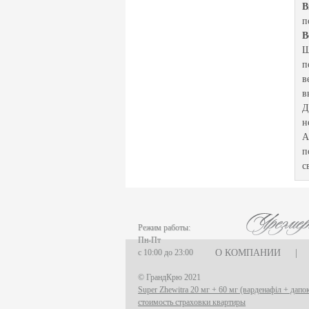
В
п
B
Ш
п
в
в
Д
н
А
п
с
Режим работы:
Пн-Пт
с 10:00 до 23:00
О КОМПАНИИ
|
© ГрандКрю 2021
Super Zhewitra 20 мг + 60 мг (варденафіл + дапок
стоимость страховки квартиры