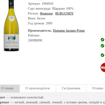
Артикул:
1004920
Сорт винограда:
Шардоне 100%
Регион:
Франция
,
BURGUNDY
Вино: Белое
Год урожая:
2009
Производитель:
Domaine Jacques Prieur
Рейтинг:
2009
BH
90
О товаре
О производителе
Гастрономия
Отзывы
вет
— зеленовато-золотистый.
ромат
— легкий, нежный, свежий, тонкий, с нотами орехов, специй и 