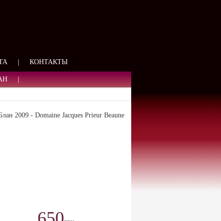
ЯЗИ
ТА
|
КОНТАКТЫ
АН
|
н 2009 - Domaine Jacques Prieur Beaune
650