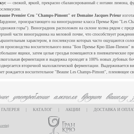
кус
— свежий, яркий, прекрасно сбалансированный с нотами лимона, фу
ослевкусии.
eaune Premier Cru "Champs-Pimont" от Domaine Jacques Prieur
изгота
ардонне, произрастающего на винограднике класса Премье Крю "Les Cham
одножия горы"). Виноградник расположен на склоне холма рядом с предм
ерхней части виноградника на меловой почве, что способствует рожден
ыразительным характером, в послевкусии которых часто ощущаются соло
ля производства восхитительного вина "Бон Премье Крю Шам-Пимон" ви
ебольшие ящики, затем целые гроздья помещаются в пневматические прес
лкогольная ферментация и выдержка проходят в 100% новых дубовых бо
одвергается вторичной малолактической ферментации. Выдерживается вин
вет рождается восхитительное "Beaune Les Champs-Pimont", пленяющее с
ГАЛЕРЕЯ
|
КАТАЛОГ
|
АКЦИИ
|
ДОСТАВКА И ОПЛА
сетін)