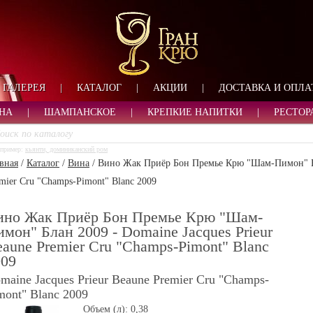
ФОРМА ОБРАТНОЙ СВ
ИМЯ
ЛОГИН
ВАШЕ ИМЯ:
ПАРОЛЬ
ПАРОЛЬ
ГАЛЕРЕЯ
|
КАТАЛОГ
|
АКЦИИ
|
ДОСТАВКА И ОПЛА
ТЕЛЕФОН:
АДРЕС ЭЛЕКТРОННОЙ ПОЧТЫ
ЗАПОМНИТЬ МЕНЯ
НА
|
ШАМПАНСКОЕ
|
КРЕПКИЕ НАПИТКИ
|
РЕСТОР
ВОЙТИ
пример:
кьянти, доминиканский ром
РЕГИСТРАЦИЯ
вная
/
Каталог
/
Вина
/
Вино Жак Приёр Бон Премье Крю "Шам-Пимон" Бла
ЗАБЫЛИ ПАРОЛЬ?
mier Cru "Champs-Pimont" Blanc 2009
ино Жак Приёр Бон Премье Крю "Шам-
мон" Блан 2009 - Domaine Jacques Prieur
aune Premier Cru "Champs-Pimont" Blanc
009
maine Jacques Prieur Beaune Premier Cru "Champs-
mont" Blanc 2009
Объем (л):
0,38