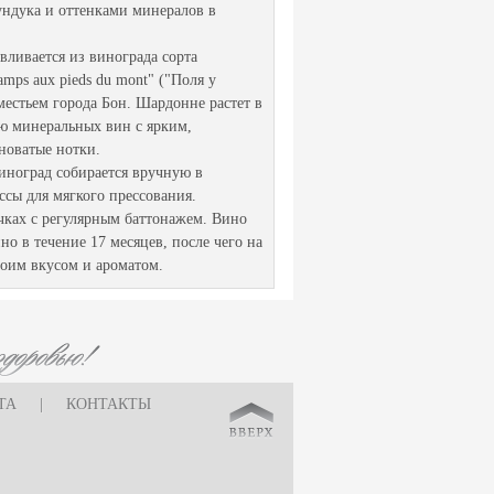
ндука и оттенками минералов в
вливается из винограда сорта
ps aux pieds du mont" ("Поля у
естьем города Бон. Шардонне растет в
ию минеральных вин с ярким,
новатые нотки.
ноград собирается вручную в
сы для мягкого прессования.
чках с регулярным баттонажем. Вино
о в течение 17 месяцев, после чего на
воим вкусом и ароматом.
ТА
|
КОНТАКТЫ