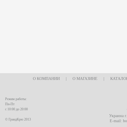
О КОМПАНИИ
|
О МАГАЗИНЕ
|
КАТАЛО
Режим работы:
Пн-Пт
с 10:00 до 20:00
Украина г
© ГрандКрю 2013
E-mail:
bo