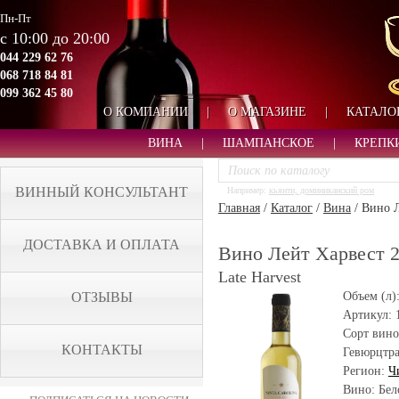
Пн-Пт
с 10:00 до 20:00
044 229 62 76
068 718 84 81
099 362 45 80
О КОМПАНИИ
|
О МАГАЗИНЕ
|
КАТАЛО
ВИНА
|
ШАМПАНСКОЕ
|
КРЕПК
ВИННЫЙ КОНСУЛЬТАНТ
Например:
кьянти, доминиканский ром
Главная
/
Каталог
/
Вина
/
Вино Л
ДОСТАВКА И ОПЛАТА
Вино Лейт Харвест 20
Late Harvest
ОТЗЫВЫ
Объем (л)
Артикул:
Сорт вино
КОНТАКТЫ
Гевюрцтр
Регион:
Ч
Вино: Бел