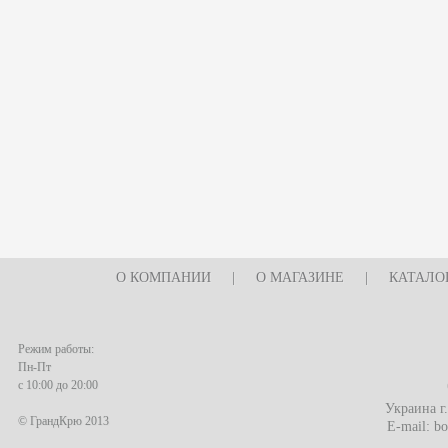
О КОМПАНИИ
|
О МАГАЗИНЕ
|
КАТАЛО
Режим работы:
Пн-Пт
с 10:00 до 20:00
Украина г
© ГрандКрю 2013
E-mail:
bo