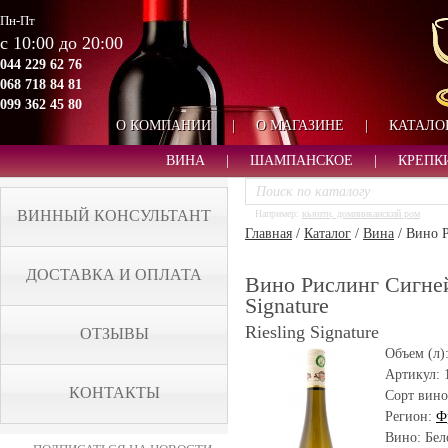
Пн-Пт
с 10:00 до 20:00
044 229 62 76
068 718 84 81
099 362 45 80
О КОМПАНИИ
|
О МАГАЗИНЕ
|
КАТАЛО
ВИНА
|
ШАМПАНСКОЕ
|
КРЕПК
ВИННЫЙ КОНСУЛЬТАНТ
Например:
кьянти, доминиканский ром
Главная
/
Каталог
/
Вина
/
Вино Р
ДОСТАВКА И ОПЛАТА
Вино Рислинг Сигнейч
Signature
Riesling Signature
ОТЗЫВЫ
Объем (л)
Артикул:
КОНТАКТЫ
Сорт вино
Регион:
Ф
Вино: Бел