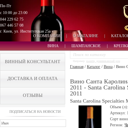
Пн-Пт
с 10:00 до 23:00
044 229 62 75
067 446 57 08
г. Киев, ул. Институтская 25а
О КОМПАНИИ
|
О МАГАЗИНЕ
|
КАТАЛО
ВИНА
|
ШАМПАНСКОЕ
|
КРЕПК
ВИННЫЙ КОНСУЛЬТАНТ
Например:
кьянти, доминиканский ром
Главная
/
Каталог
/
Вина
/
Вино С
ДОСТАВКА И ОПЛАТА
Вино Санта Каролин
2011 - Santa Carolina
2011
ОТЗЫВЫ
Santa Carolina Specialties
Объем (л)
ПОДПИСАТЬСЯ НА НОВОСТИ
Артикул:
Сорт вино
Регион:
Ч