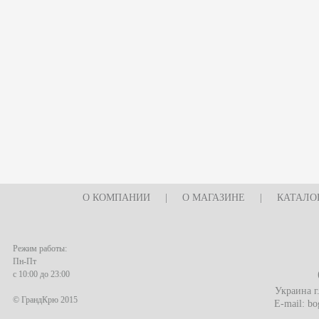
О КОМПАНИИ
|
О МАГАЗИНЕ
|
КАТАЛО
Режим работы:
Пн-Пт
с 10:00 до 23:00
Украина г
© ГрандКрю 2015
E-mail:
bo