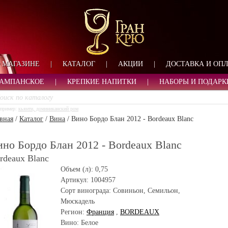
ФОРМА ОБРАТНОЙ СВ
ИМЯ
ЛОГИН
ВАШЕ ИМЯ:
ПАРОЛЬ
ПАРОЛЬ
 МАГАЗИНЕ
|
КАТАЛОГ
|
АКЦИИ
|
ДОСТАВКА И ОП
ТЕЛЕФОН:
АДРЕС ЭЛЕКТРОННОЙ ПОЧТЫ
ЗАПОМНИТЬ МЕНЯ
АМПАНСКОЕ
|
КРЕПКИЕ НАПИТКИ
|
НАБОРЫ И ПОДАРК
ВОЙТИ
пример:
кьянти, доминиканский ром
РЕГИСТРАЦИЯ
вная
/
Каталог
/
Вина
/
Вино Бордо Блан 2012 - Bordeaux Blanc
ЗАБЫЛИ ПАРОЛЬ?
но Бордо Блан 2012 - Bordeaux Blanc
rdeaux Blanc
Объем (л):
0,75
Артикул:
1004957
Сорт винограда:
Совиньон, Семильон,
Мюскадель
Регион:
Франция
,
BORDEAUX
Вино: Белое