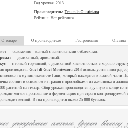
Год урожая:
2013
Производитель:
Tenuta la Giustiniana
Рейтинг: Нет рейтинга
О товаре
О производителе
Гастрономия
Отзывы
вет
— соломенно - желтый с зеленоватыми отблесками.
ромат
— деликатный, ароматный.
кус
— с тонкой горчинкой, с деликатной кислотностью, с хорошо струк
ля производства
Gavi di Gavi Montessora 2013
используется виноград со
асположен в муниципалитете Гави, который находится в южной части Пье
очва состоит в основном из гравия с прослойками из железняка и аллю
000 растений на гектар. Сбор урожая производится вручную в конце сент
роходят мягкое прессование и ферментацию при строго контролируемой т
роисходит весной. В год производится около 25 000 бутылок.