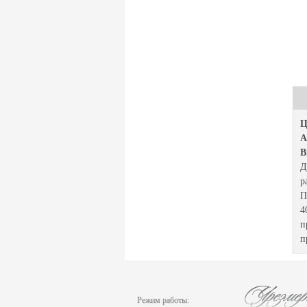
Ц
А
В
Д
р
П
4
п
п
Режим работы: