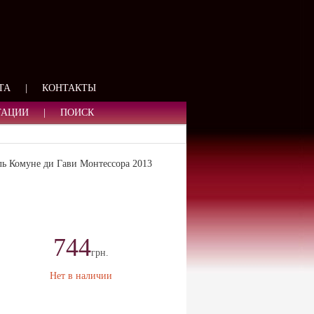
ЯЗИ
ТА
|
КОНТАКТЫ
ТАЦИИ
|
ПОИСК
ель Комуне ди Гави Монтессора 2013
744
грн.
Нет в наличии