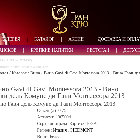
ФОРМА ОБРАТНОЙ СВ
ИМЯ
ЛОГИН
ВАШЕ ИМЯ:
ПАРОЛЬ
ПАРОЛЬ
ГАЛЕРЕЯ
|
КАТАЛОГ
|
АКЦИИ
|
ДОСТАВКА И ОПЛА
ТЕЛЕФОН:
АДРЕС ЭЛЕКТРОННОЙ ПОЧТЫ
ЗАПОМНИТЬ МЕНЯ
АНСКОЕ
|
КРЕПКИЕ НАПИТКИ
|
РЕСТОРАН
|
ДЕГУС
ВОЙТИ
пример:
кьянти, доминиканский ром
РЕГИСТРАЦИЯ
вная
/
Каталог
/
Вина
/
Вино Gavi di Gavi Montessora 2013 - Вино Гави д
ЗАБЫЛИ ПАРОЛЬ?
но Gavi di Gavi Montessora 2013 - Вино
ви дель Комуне ди Гави Монтессора 2013
но Гави дель Комуне ди Гави Монтессора 2013
Объем (л):
0,75
Артикул:
1005094
Сорт винограда:
Кортезе: 100%
Регион:
Италия
,
PIEDMONT
Вино: Белое