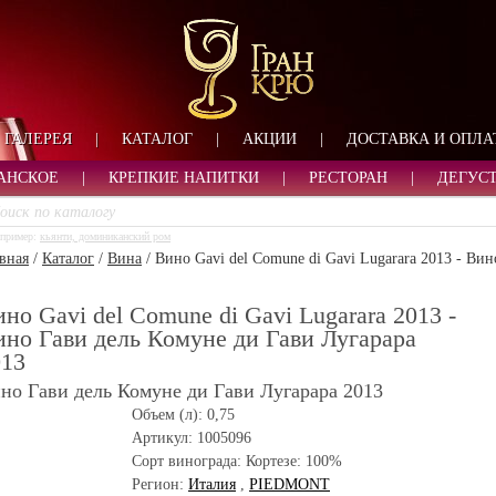
ФОРМА ОБРАТНОЙ СВ
ИМЯ
ЛОГИН
ВАШЕ ИМЯ:
ПАРОЛЬ
ПАРОЛЬ
ГАЛЕРЕЯ
|
КАТАЛОГ
|
АКЦИИ
|
ДОСТАВКА И ОПЛА
ТЕЛЕФОН:
АДРЕС ЭЛЕКТРОННОЙ ПОЧТЫ
ЗАПОМНИТЬ МЕНЯ
АНСКОЕ
|
КРЕПКИЕ НАПИТКИ
|
РЕСТОРАН
|
ДЕГУС
ВОЙТИ
пример:
кьянти, доминиканский ром
РЕГИСТРАЦИЯ
вная
/
Каталог
/
Вина
/
Вино Gavi del Comune di Gavi Lugarara 2013 - Ви
ЗАБЫЛИ ПАРОЛЬ?
но Gavi del Comune di Gavi Lugarara 2013 -
но Гави дель Комуне ди Гави Лугарара
013
но Гави дель Комуне ди Гави Лугарара 2013
Объем (л):
0,75
Артикул:
1005096
Сорт винограда:
Кортезе: 100%
Регион:
Италия
,
PIEDMONT