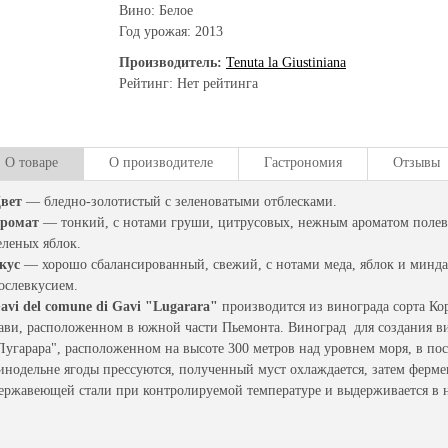
Вино: Белое
Год урожая:
2013
Производитель:
Tenuta la Giustiniana
Рейтинг: Нет рейтинга
О товаре
О производителе
Гастрономия
Отзывы
вет
— бледно-золотистый с зеленоватыми отблесками.
ромат
— тонкий, с нотами груши, цитрусовых, нежным ароматом полев
еленых яблок.
кус
— хорошо сбалансированный, свежий, с нотами меда, яблок и минд
ослевкусием.
avi del comune di Gavi "Lugarara"
производится из винограда сорта Ко
ави, расположенном в южной части Пьемонта. Виноград для создания ви
Лугарара", расположенном на высоте 300 метров над уровнем моря, в по
инодельне ягоды прессуются, полученный муст охлаждается, затем фермен
ержавеющей стали при контролируемой температуре и выдерживается в н