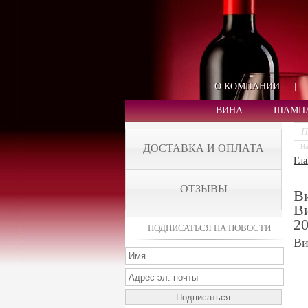
О КОМПАНИИ
|
ВИНА
|
ШАМП
ДОСТАВКА И ОПЛАТА
На
Гла
ОТЗЫВЫ
Ви
Ви
2
ПОДПИСАТЬСЯ НА НОВОСТИ
Ви