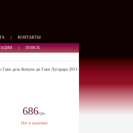
ЯЗИ
ТА
|
КОНТАКТЫ
ТАЦИИ
|
ПОИСК
но Гави дель Комуне ди Гави Лугарара 2013
686
грн.
Нет в наличии