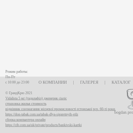
Режим работы:
Пн-Пт
с 10:00 до 23:00
О КОМПАНИИ
|
ГАЛЕРЕЯ
|
КАТАЛОГ
© ГрандКрю 2021
Vidalista 5 мг (тадалафіл) дженерик сіаліс
страховка жилья стоимость
відмінник соцзмагання місцевої промисловості естонської рср. 60-ті роки.
bogdan.pr
https://don-tabak.com.ua/tabak-dlya-sigaretnyih-gilz
сборка компьютера онлайн
https://cib.com.ua/uk/private/products/bankivski-kartki