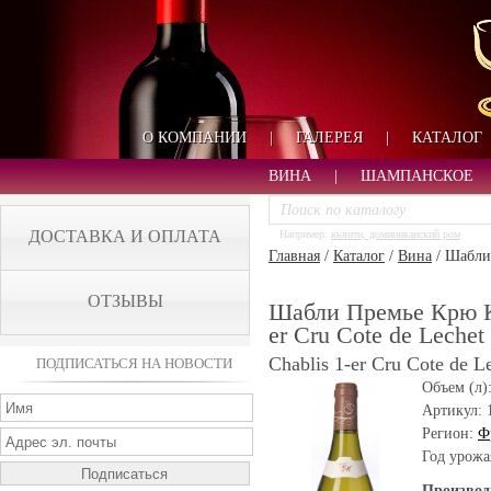
О КОМПАНИИ
|
ГАЛЕРЕЯ
|
КАТАЛОГ
ВИНА
|
ШАМПАНСКОЕ
ДОСТАВКА И ОПЛАТА
Например:
кьянти, доминиканский ром
Главная
/
Каталог
/
Вина
/
Шабли 
ОТЗЫВЫ
Шабли Премье Крю Ко
er Cru Cote de Lechet
Chablis 1-er Cru Cote de L
ПОДПИСАТЬСЯ НА НОВОСТИ
Объем (л)
Артикул:
Регион:
Ф
Год урожа
Производ