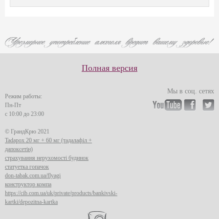
Полная версия
Мы в соц. сетях
Режим работы:
Пн-Пт
с 10:00 до 23:00
© ГрандКрю 2021
Tadapox 20 мг + 60 мг (тадалафіл +
дапоксетін)
страхування нерухомості будинок
статуетка гопачок
don-tabak.com.ua/flyagi
конструктор компа
https://cib.com.ua/uk/private/products/bankivski-
kartki/depozitna-kartka