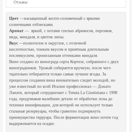
Отзывы
Цвет
—насыщенный желто-соломенный с яркими
солнечными отблесками.
Аромат
— яркий, с нотами спелых абрикосов, персиков,
меда, миндаля, и цветов липы.
Вкус
—полнотелое и округлое, с отличной
кислотностью, тонким вкусом и приятным длительным
послевкусием, пронизанным оттенками миндаля.
Вино создано из винограда сорта Кортезе, собранного с двух
виноградников. Урожай собирается вручную, после чего
тщательно отбираются только самые лучшие ягоды. За
процессом создания вина внимательно следит молодой, но
уже известный по всей Италии профессионал — Донато
Ланати, который сотрудничает с Tenuta La Giustiniana с 1998
года, продумывая малейшие детали от обработки лозы до
техники винификации, для которой он использует только
стальные резервуары, чтобы грамотно подчеркнуть
преимущества терруара. После ферментации вино почти год
выдерживается на осадке.