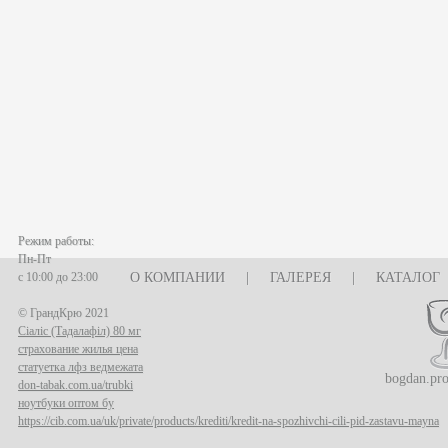
Режим работы:
Пн-Пт
с 10:00 до 23:00
О КОМПАНИИ
|
ГАЛЕРЕЯ
|
КАТАЛОГ
© ГрандКрю 2021
Сіаліс (Тадалафіл) 80 мг
страхование жилья цена
статуетка лфз ведмежата
bogdan.pr
don-tabak.com.ua/trubki
ноутбуки оптом бу
https://cib.com.ua/uk/private/products/krediti/kredit-na-spozhivchi-cili-pid-zastavu-mayna