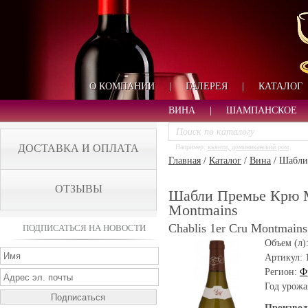
О КОМПАНИИ
|
ГАЛЕРЕЯ
|
КАТАЛОГ
ВИНА
|
ШАМПАНСКОЕ
ДОСТАВКА И ОПЛАТА
Например:
кьянти, доминиканский ром
Главная
/
Каталог
/
Вина
/
Шабли 
ОТЗЫВЫ
Шабли Премье Крю Мо
Montmains
Chablis 1er Cru Montmains
ПОДПИСАТЬСЯ НА НОВОСТИ
Объем (л)
Артикул:
Регион:
Ф
Год урожа
Производ