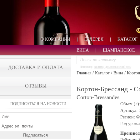
О КОМПАНИИ
|
ГАЛЕРЕЯ
|
КАТАЛОГ
ВИНА
|
ШАМПАНСКОЕ
ДОСТАВКА И ОПЛАТА
Например:
кьянти, доминиканский ром
Главная
/
Каталог
/
Вина
/
Кортон
ОТЗЫВЫ
Кортон-Брессанд - Co
Corton-Bressandes
ПОДПИСАТЬСЯ НА НОВОСТИ
Объем (л)
Артикул:
Регион:
Ф
Год урожа
Производ
Рейтинг: 