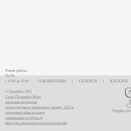
Режим работы:
Пн-Пт
с 10:00 до 23:00
О КОМПАНИИ
|
ГАЛЕРЕЯ
|
КАТАЛОГ
© ГрандКрю 2021
Сіаліс (Тадалафіл) 60 мг
страховка имущества
жетон середнього навчального закладу. 1925 р.
bogdan.pr
сигаретный табак на развес
защищенные ноутбуки бу
https://cib.com.ua/uk/private/products/krediti