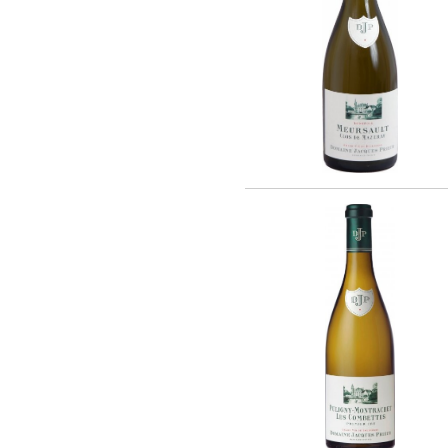
Barmes Buecher (1)
Chateau Latour (2)
Cheval Quancard (23)
De Ladoucette (15)
J. Bernard (5)
Joseph Janoueix (16)
Maison Louis Latour (10)
Maison Simonnet-Febvre (5)
Maison Tardieu-Laurent (2)
Nony-Borie (1)
Regnard (7)
Rene MURE (10)
SARL LES MALANDES (8)
Chateau Haut-Milon (1)
Santa Carolina (19)
Andre Kientzler (2)
Champagne Philipponnat (4)
Compagnie Vinicole Baron Edmond de