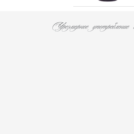
Rothschild (4)
Vina La Reserva de Caliboro (3)
Laboure - Roi (1)
Vina Almaviva (2)
Chateau Lynch-Bages (1)
Chateau Potensac (1)
Domaine Jacques Prieur (16)
AZIENDA VINICOLA UMANI RONCHI
(14)
Eugenio Collavini Viticoltori SPA (18)
Weinhaus August Kesseler GmbH (3)
Arnaldo Caprai (2)
Antinori Matte S.A. (Vina Haras de
Pirque) (8)
Gruppo Vini Selezionati S.r.L. (2)
SA J. E. BORIE (1)
EARL LES GRANGES DE CIVRAC (1)