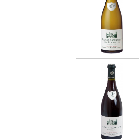
Barmes Buecher (1)
Chateau Latour (2)
Cheval Quancard (26)
De Ladoucette (15)
J. Bernard (5)
Joseph Janoueix (16)
Maison Louis Latour (10)
Maison Simonnet-Febvre (5)
Maison Tardieu-Laurent (2)
Nony-Borie (1)
Regnard (7)
Rene MURE (10)
SARL LES MALANDES (8)
Chateau Haut-Milon (1)
Santa Carolina (21)
Andre Kientzler (2)
Champagne Philipponnat (4)
Compagnie Vinicole Baron Edmond de