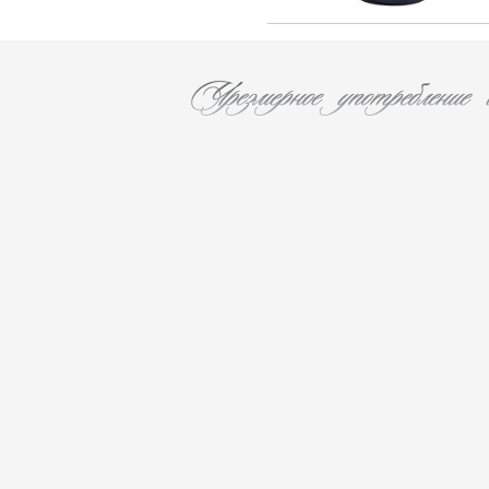
Rothschild (4)
Vina La Reserva de Caliboro (3)
Laboure - Roi (1)
Vina Almaviva (2)
Chateau Lynch-Bages (1)
Chateau Potensac (1)
Domaine Jacques Prieur (16)
AZIENDA VINICOLA UMANI RONCHI
(14)
Eugenio Collavini Viticoltori SPA (18)
Weinhaus August Kesseler GmbH (3)
Arnaldo Caprai (2)
Antinori Matte S.A. (Vina Haras de
Pirque) (8)
Gruppo Vini Selezionati S.r.L. (2)
SA J. E. BORIE (1)
EARL LES GRANGES DE CIVRAC (1)