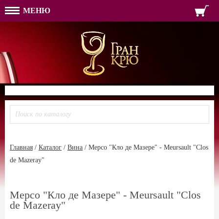
МЕНЮ
ФОРМА ОБРАТНОЙ СВЯЗ
ИМЯ
ЛОГИН
ВАШЕ ИМЯ:
ПАРОЛЬ
ПАРОЛЬ
ТЕЛЕФОН:
АДРЕС ЭЛЕКТРОННОЙ ПОЧТЫ
ЗАПОМНИТЬ МЕНЯ
ВОЙТИ
РЕГИСТРАЦИЯ
ЗАБЫЛИ ПАРОЛЬ?
Главная
/
Каталог
/
Вина
/
Мерсо "Кло де Мазeре" - Meursault "Clos
de Mazeray"
Мерсо "Кло де Мазeре" - Meursault "Clos
de Mazeray"