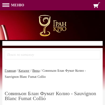
МЕНЮ
ФОРМА ОБРАТНОЙ СВЯЗ
ИМЯ
ЛОГИН
ВАШЕ ИМЯ:
ПАРОЛЬ
ПАРОЛЬ
ТЕЛЕФОН:
АДРЕС ЭЛЕКТРОННОЙ ПОЧТЫ
ЗАПОМНИТЬ МЕНЯ
ВОЙТИ
РЕГИСТРАЦИЯ
ЗАБЫЛИ ПАРОЛЬ?
Главная
/
Каталог
/
Вина
/
Совиньон Блан Фумат Колио -
Sauvignon Blanc Fumat Collio
Совиньон Блан Фумат Колио - Sauvignon
Blanc Fumat Collio