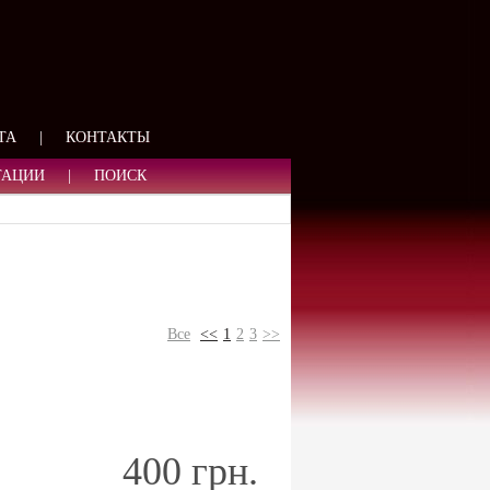
ЯЗИ
ТА
|
КОНТАКТЫ
ТАЦИИ
|
ПОИСК
Все
<<
1
2
3
>>
400 грн.