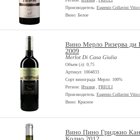
Регион:
Италия
,
FRIULI
Производитель:
Eugenio Collavini Vitic
Вино: Белое
Вино Мерло Ризерва ди 
2009
Merlot Di Casa Giulia
Объем (л): 0,75
Артикул: 1004833
Сорт винограда:
Мерло: 100%
Регион:
Италия
,
FRIULI
Производитель:
Eugenio Collavini Vitic
Вино: Красное
Вино Пино Гриджио Кан
Колио 2012