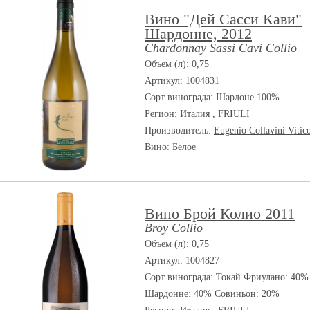
Вино "Дей Сасси Кави"
Шардонне, 2012
Chardonnay Sassi Cavi Collio
Объем (л): 0,75
Артикул: 1004831
Сорт винограда:
Шардоне 100%
Регион:
Италия
,
FRIULI
Производитель:
Eugenio Collavini Vitic
Вино: Белое
Вино Брой Колио 2011
Broy Collio
Объем (л): 0,75
Артикул: 1004827
Сорт винограда:
Токай Фриулано: 40%
Шардонне: 40% Совиньон: 20%