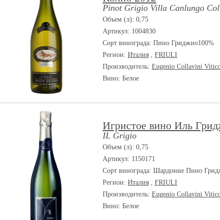
Pinot Grigio Villa Canlungo Col
Объем (л): 0,75
Артикул: 1004830
Сорт винограда:
Пино Гриджио100%
Регион:
Италия
,
FRIULI
Производитель:
Eugenio Collavini Vitic
Вино: Белое
Игристое вино Иль Гри
IL Grigio
Объем (л): 0,75
Артикул: 1150171
Сорт винограда:
Шардонне Пино Грид
Регион:
Италия
,
FRIULI
Производитель:
Eugenio Collavini Vitic
Вино: Белое