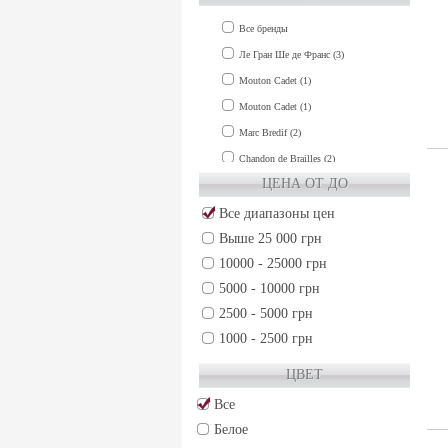
Шотландия (9)
Все бренды
Ле Гран Ше де Франс (3)
Mouton Cadet (1)
Mouton Cadet (1)
Marc Bredif (2)
Chandon de Brailles (2)
ЦЕНА ОТ ДО
Chateau Carbonnieux (2)
Chateau Clinet (1)
Все диапазоны цен
Выше 25 000 грн
Chateau Cos d'Estournel (1)
10000 - 25000 грн
Chateau de Fieuzal (1)
5000 - 10000 грн
Chateau Grand-Puy-Lacoste (2)
2500 - 5000 грн
Chateau Gruaud Larose (2)
1000 - 2500 грн
Chateau Guiraud (1)
500 - 1000 грн
Chateau Haut-Brion (2)
ЦВЕТ
250 - 500 грн
Chateau La Lagune (1)
Все
50 - 250 грн
Chateau La Mission Haut-Brion (2)
Белое
Chateau Lafite-Rothschild (1)