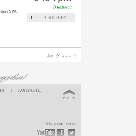
В наличии
oltori SPA
В КОРЗИНУ
Все
<<
1
2
3
>>
ТА
|
КОНТАКТЫ
Мы в соц. сетях