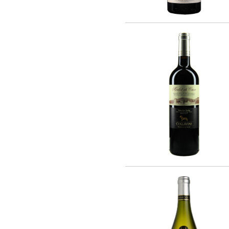
Rothschild (4)
Vina La Reserva de Caliboro (3)
Laboure - Roi (1)
Vina Almaviva (2)
Chateau Lynch-Bages (1)
Chateau Potensac (1)
Domaine Jacques Prieur (16)
AZIENDA VINICOLA UMANI RONCHI
(14)
Eugenio Collavini Viticoltori SPA (18)
Weinhaus August Kesseler GmbH (3)
Arnaldo Caprai (2)
Antinori Matte S.A. (Vina Haras de
Pirque) (8)
Gruppo Vini Selezionati S.r.L. (2)
SA J. E. BORIE (1)
EARL LES GRANGES DE CIVRAC (1)