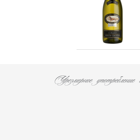
F. AUDOIN (3)
Les Caves Du Chateau D'esclans (2)
Chateau Leoville Poyferre (1)
Chateau Valandraud (1)
Chateau Canon la Gaffeliere (1)
Chateau Brane Cantenac (1)
Chateau Chasse Spleen (1)
Chateau Ducru-Beaucaillou (1)
Chateau Lanessan (1)
Chateau Les Ormes De Pez (1)
Chateau Labegorce (1)
Chateau Bernadotte (1)
Chateau Lascombes (1)
Chateau Gobert (1)
MURE (5)
Les Malandes (7)
La Fuie Saint Bonnet (1)
Cantine Pirovano srl (11)