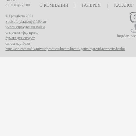
с 10:00 до 23:00
О КОМПАНИИ
|
ГАЛЕРЕЯ
|
КАТАЛОГ
© ГрандКрю 2021
Sildisoft (сілдісофт) 100 мг
умови страхування майна
статуетка лфзд принц
bogdan.pr
бумага для сигарет
оптом ноутбуки
https://cib.com.ua/uk/private/products/krediti/krediti-gotivkoyu-vid-partneriv-banku