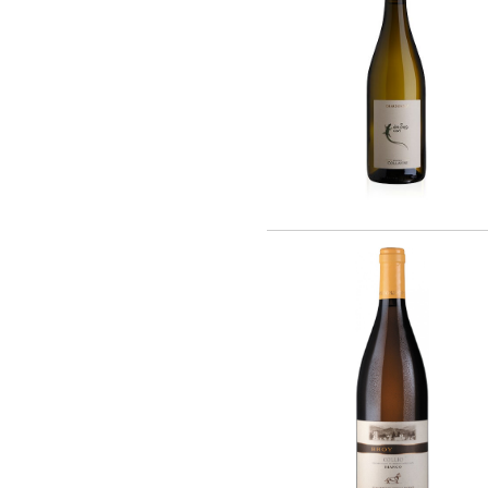
Barmes Buecher (1)
Chateau Latour (2)
Cheval Quancard (26)
De Ladoucette (15)
J. Bernard (5)
Joseph Janoueix (16)
Maison Louis Latour (10)
Maison Simonnet-Febvre (5)
Maison Tardieu-Laurent (2)
Nony-Borie (1)
Regnard (7)
Rene MURE (10)
SARL LES MALANDES (8)
Chateau Haut-Milon (1)
Santa Carolina (21)
Andre Kientzler (2)
Champagne Philipponnat (4)
Compagnie Vinicole Baron Edmond de