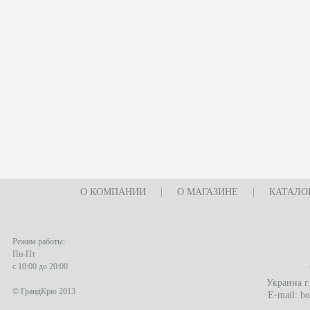
О КОМПАНИИ
|
О МАГАЗИНЕ
|
КАТАЛО
Режим работы:
Пн-Пт
с 10:00 до 20:00
Украина г
© ГрандКрю 2013
E-mail:
bo