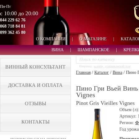
Пн-Пт
с 10:00 до 20:00
044 229 62 76
068 718 84 81
099 362 45 80
О КОМПАНИИ
|
О МАГАЗИНЕ
|
КАТАЛО
ВИНА
|
ШАМПАНСКОЕ
|
КРЕПК
ВИННЫЙ КОНСУЛЬТАНТ
Например:
кьянти, доминиканский ром
Главная
/
Каталог
/
Вина
/
Пино Г
ДОСТАВКА И ОПЛАТА
Пино Гри Вьей Винь - 
Vignes
Pinot Gris Vieilles Vignes
ОТЗЫВЫ
Объем (л)
Артикул:
КОНТАКТЫ
Регион:
Ф
Год урожа
Производ