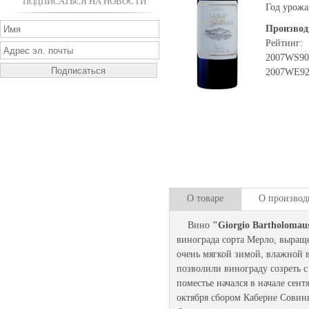
ПОДПИСАТЬСЯ НА НОВОСТИ
Год урожа
Производ
Рейтинг:
2007
WS
90
2007
WЕ
9
О товаре
О производ
Вино
"Giorgio Bartholomau
винограда сорта Мерло, выращ
очень мягкой зимой, влажной 
позволили винограду созреть 
поместье начался в начале сен
октября сбором Каберне Совин