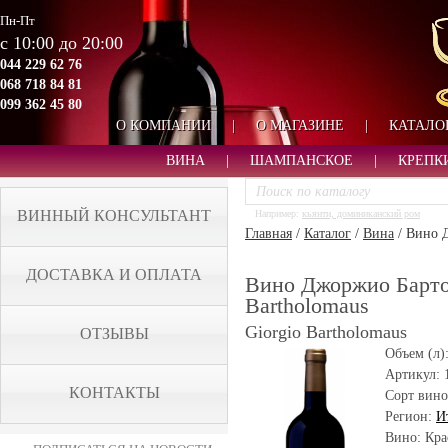
Пн-Пт
с 10:00 до 20:00
044 229 62 76
068 718 84 81
099 362 45 80
О КОМПАНИИ
|
О МАГАЗИНЕ
|
КАТАЛО
ВИНА
|
ШАМПАНСКОЕ
|
КРЕПК
ВИННЫЙ КОНСУЛЬТАНТ
Например:
кьянти, доминиканский ром
Главная
/
Каталог
/
Вина
/
Вино Д
ДОСТАВКА И ОПЛАТА
Вино Джоржио Бартол
Bartholomaus
Giorgio Bartholomaus
ОТЗЫВЫ
Объем (л)
Артикул:
КОНТАКТЫ
Сорт вино
Регион:
И
Вино: Кра