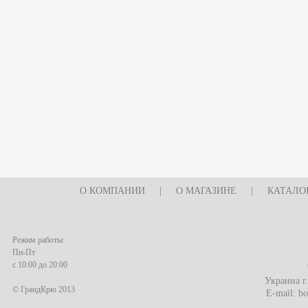
О КОМПАНИИ
|
О МАГАЗИНЕ
|
КАТАЛО
Режим работы:
Пн-Пт
с 10:00 до 20:00
Украина г
© ГрандКрю 2013
E-mail:
bo