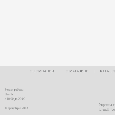
О КОМПАНИИ
|
О МАГАЗИНЕ
|
КАТАЛО
Режим работы:
Пн-Пт
с 10:00 до 20:00
Украина г
© ГрандКрю 2013
E-mail:
bo