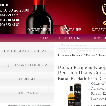
Пн-Пт
с 10:00 до 20:00
044 229 62 76
068 718 84 81
099 362 45 80
О КОМПАНИИ
|
О МАГАЗИНЕ
|
КАТАЛО
ВИНА
|
ШАМПАНСКОЕ
|
КРЕПК
ВИННЫЙ КОНСУЛЬТАНТ
Например:
кьянти, доминиканский ром
Главная
/
Каталог
/
Виски
/
Виски
ДОСТАВКА И ОПЛАТА
Виски Бонрияк Кьюри
Benriach 10 ans Curio
Виски Benriach 10 ans Curi
ОТЗЫВЫ
Объем (л)
Артикул:
КОНТАКТЫ
Регион:
Ш
Год урожа
Производ