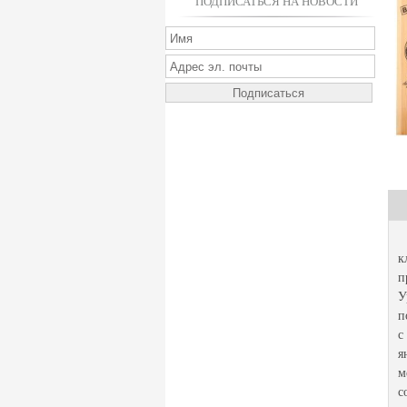
ПОДПИСАТЬСЯ НА НОВОСТИ
А
к
п
У
п
с
я
м
с