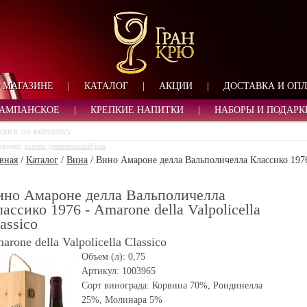
ФОРМА ОБРАТНОЙ СВ
ИМЯ
ЛОГИН
ВАШЕ ИМЯ:
ПАРОЛЬ
ПАРОЛЬ
 МАГАЗИНЕ
|
КАТАЛОГ
|
АКЦИИ
|
ДОСТАВКА И ОП
ТЕЛЕФОН:
АДРЕС ЭЛЕКТРОННОЙ ПОЧТЫ
ЗАПОМНИТЬ МЕНЯ
АМПАНСКОЕ
|
КРЕПКИЕ НАПИТКИ
|
НАБОРЫ И ПОДАРК
ВОЙТИ
пример:
кьянти, доминиканский ром
РЕГИСТРАЦИЯ
вная
/
Каталог
/
Вина
/
Вино Амароне делла Вальполичелла Классико 1976 - 
ЗАБЫЛИ ПАРОЛЬ?
ино Амароне делла Вальполичелла
ассико 1976 - Amarone della Valpolicella
assico
arone della Valpolicella Сlassico
Объем (л):
0,75
Артикул:
1003965
Сорт винограда:
Корвина 70%, Рондинелла
25%, Молинара 5%