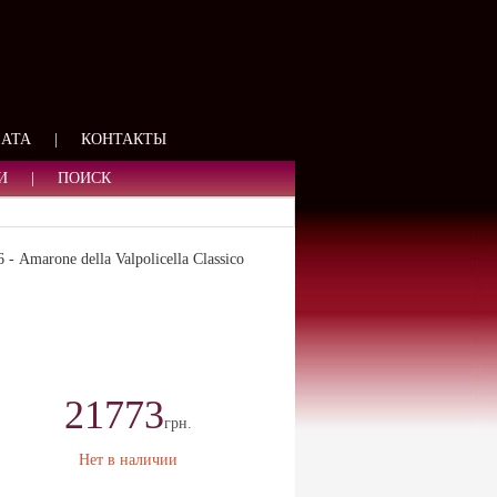
ЯЗИ
ЛАТА
|
КОНТАКТЫ
И
|
ПОИСК
Amarone della Valpolicella Сlassico
21773
грн.
Нет в наличии