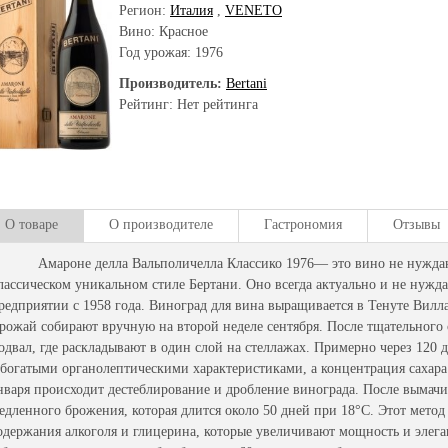
Регион:
Италия
,
VENETO
Вино: Красное
Год урожая:
1976
Производитель:
Bertani
Рейтинг: Нет рейтинга
О товаре
О производителе
Гастрономия
Отзывы
мароне делла Вальполичелла Классико 1976— это вино не нуждающе
лассическом уникальном стиле Бертани. Оно всегда актуально и не нужда
редприятии с 1958 года. Виноград для вина выращивается в Тенуте Вилл
рожай собирают вручную на второй неделе сентября. После тщательного 
одвал, где раскладывают в один слой на стеллажах. Примерно через 120
 богатыми органолептическими характеристиками, а концентрация сахара 
нваря происходит дестеблирование и дробление винограда. После вымачи
едленного брожения, которая длится около 50 дней при 18°C. Этот мето
одержания алкоголя и глицерина, которые увеличивают мощность и элега