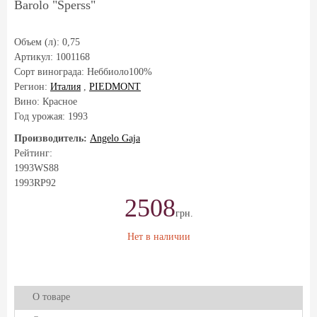
Barolo "Sperss"
Объем (л):
0,75
Артикул:
1001168
Сорт винограда:
Неббиоло100%
Регион:
Италия
,
PIEDMONT
Вино: Красное
Год урожая:
1993
Производитель:
Angelo Gaja
Рейтинг:
1993
WS
88
1993
RP
92
2508
грн.
Нет в наличии
О товаре