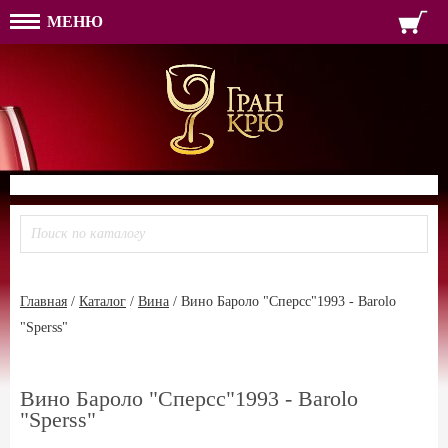
МЕНЮ
ФОРМА ОБРАТНОЙ СВЯЗ
ИМЯ
ЛОГИН
ВАШЕ ИМЯ:
ПАРОЛЬ
ПАРОЛЬ
ТЕЛЕФОН:
АДРЕС ЭЛЕКТРОННОЙ ПОЧТЫ
ЗАПОМНИТЬ МЕНЯ
ВОЙТИ
РЕГИСТРАЦИЯ
ЗАБЫЛИ ПАРОЛЬ?
Главная
/
Каталог
/
Вина
/
Вино Бароло "Сперсс"1993 - Barolo
"Sperss"
Вино Бароло "Сперсс"1993 - Barolo
"Sperss"