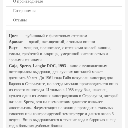
О производителе
Гастрономия
Отзывы
Цвет
— рубиновый с фиолетовым оттенком.
Аромат
— яркий, насыщенный, с тонами вишни.
Вкус
— мощнон, полнотелое, с оттенками кислой вишни,
смолы, трюфелей и лакрицы, умеренной кислотностью и
зрелыми танинами.
Gaja, Sperss, Langhe DOC, 1993
- вино с великолепным
потенциалом выдержки, для лучших винтажей может
достигать 30 лет. До 1961 года Гайя покупали виноград для
Бароло в Серралунге, но всегда мечтали производить это вино
из своего винограда. И только в 1988 году был, наконец,
куплен один из лучших виноградников в Серралунга, который
назвали Sperss, что на пьемонтском диалекте означает
«ностальгия». Ферментация на кожице проходит в стальных
емкостях при контролируемой температуре и длится около 3
недель. Вино выдерживается в течение года в барриках и еще
год в больших дубовых бочках.