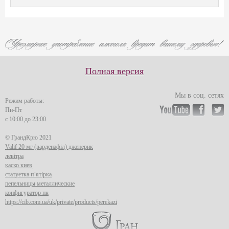
Полная версия
Мы в соц. сетях
Режим работы:
Пн-Пт
с 10:00 до 23:00
© ГрандКрю 2021
Valif 20 мг (варденафіл) дженерик
левітра
каско киев
статуетка п’ятірка
пепельницы металлические
конфигуратор пк
https://cib.com.ua/uk/private/products/perekazi