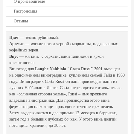
О производителе
Гастрономия
Отзывы
Цвет
— темно-рубиновый.
Аромат
— мягкие нотки черной смородины, поджаренных
кофейных зерен.
Вкус
— мягкий, с бархатистыми танинами и яркой
кислотностью.
Виноград для
Langhe Nabbiolo "Costa Russi" 2001
выращен
на одноименном винограднике, купленном семьей Гайя в 1950
году. Виноградник Costa Russi сегодня производит одни из
лучших Неббиоло в Ланге. Costa переводится с итальянского
как «солнечная сторона холма», Russi – имя прежнего
владельца виноградника. Для производства этого вина
ферментация на кожице проходит в течение трех недель.
Затем выдерживается в два приема: 12 месяцев в барриках,
затем год в больших дубовых бочках. У этого вина долгий
потенциал хранения, до 30 лет.