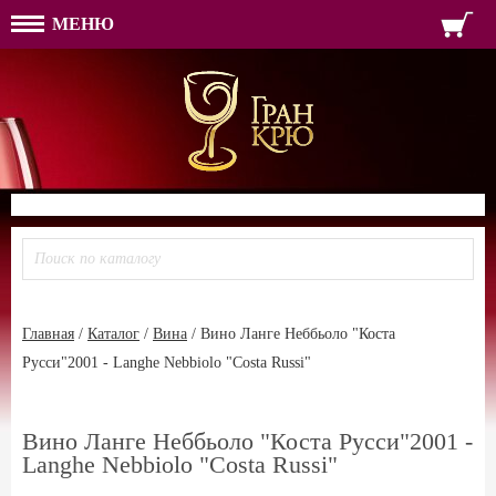
МЕНЮ
ФОРМА ОБРАТНОЙ СВЯЗ
ИМЯ
ЛОГИН
ВАШЕ ИМЯ:
ПАРОЛЬ
ПАРОЛЬ
ТЕЛЕФОН:
АДРЕС ЭЛЕКТРОННОЙ ПОЧТЫ
ЗАПОМНИТЬ МЕНЯ
ВОЙТИ
РЕГИСТРАЦИЯ
ЗАБЫЛИ ПАРОЛЬ?
Главная
/
Каталог
/
Вина
/
Вино Ланге Неббьоло "Коста
Русси"2001 - Langhe Nebbiolo "Costa Russi"
Вино Ланге Неббьоло "Коста Русси"2001 -
Langhe Nebbiolo "Costa Russi"