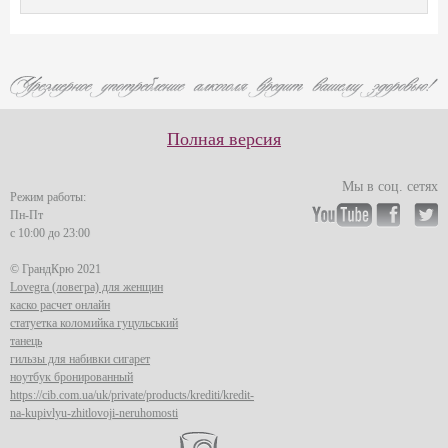
Полная версия
Мы в соц. сетях
Режим работы:
Пн-Пт
с 10:00 до 23:00
© ГрандКрю 2021
Lovegra (ловегра) для женщин
каско расчет онлайн
статуетка коломийка гуцульський
танець
гильзы для набивки сигарет
ноутбук бронированный
https://cib.com.ua/uk/private/products/krediti/kredit-
na-kupivlyu-zhitlovoji-neruhomosti