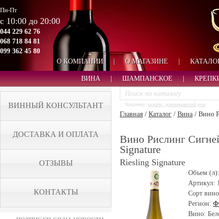
Пн-Пт
с 10:00 до 20:00
044 229 62 76
068 718 84 81
099 362 45 80
О КОМПАНИИ
|
О МАГАЗИНЕ
|
КАТАЛО
ВИНА
|
ШАМПАНСКОЕ
|
КРЕПК
ВИННЫЙ КОНСУЛЬТАНТ
Например:
кьянти, доминиканский ром
Главная
/
Каталог
/
Вина
/
Вино Р
ДОСТАВКА И ОПЛАТА
Вино Рислинг Сигнейч
Signature
Riesling Signature
ОТЗЫВЫ
Объем (л)
Артикул:
КОНТАКТЫ
Сорт вино
Регион:
Ф
Вино: Бел