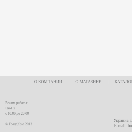
О КОМПАНИИ
|
О МАГАЗИНЕ
|
КАТАЛО
Режим работы:
Пн-Пт
с 10:00 до 20:00
Украина г
© ГрандКрю 2013
E-mail:
bo