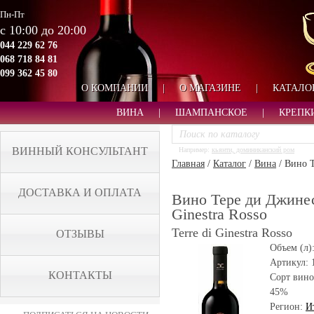
Пн-Пт
с 10:00 до 20:00
044 229 62 76
068 718 84 81
099 362 45 80
О КОМПАНИИ
|
О МАГАЗИНЕ
|
КАТАЛО
ВИНА
|
ШАМПАНСКОЕ
|
КРЕПК
ВИННЫЙ КОНСУЛЬТАНТ
Например:
кьянти, доминиканский ром
Главная
/
Каталог
/
Вина
/
Вино Т
ДОСТАВКА И ОПЛАТА
Вино Тере ди Джинест
Ginestra Rosso
Terre di Ginestra Rosso
ОТЗЫВЫ
Объем (л)
Артикул:
КОНТАКТЫ
Сорт вино
45%
Регион:
И