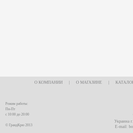
О КОМПАНИИ
|
О МАГАЗИНЕ
|
КАТАЛО
Режим работы:
Пн-Пт
с 10:00 до 20:00
Украина г
© ГрандКрю 2013
E-mail:
bo