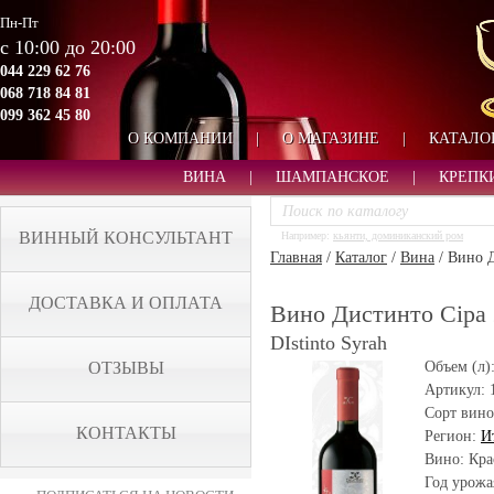
Пн-Пт
с 10:00 до 20:00
044 229 62 76
068 718 84 81
099 362 45 80
О КОМПАНИИ
|
О МАГАЗИНЕ
|
КАТАЛО
ВИНА
|
ШАМПАНСКОЕ
|
КРЕПК
ВИННЫЙ КОНСУЛЬТАНТ
Например:
кьянти, доминиканский ром
Главная
/
Каталог
/
Вина
/
Вино Д
ДОСТАВКА И ОПЛАТА
Вино Дистинто Сіра 2
DIstinto Syrah
ОТЗЫВЫ
Объем (л)
Артикул:
Сорт вино
КОНТАКТЫ
Регион:
И
Вино: Кра
Год урожа