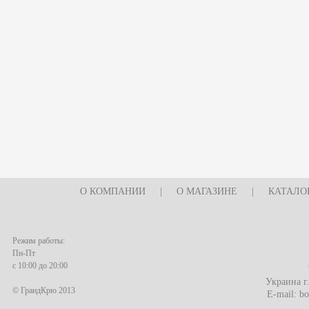
О КОМПАНИИ
|
О МАГАЗИНЕ
|
КАТАЛО
Режим работы:
Пн-Пт
с 10:00 до 20:00
Украина г
© ГрандКрю 2013
E-mail:
bo