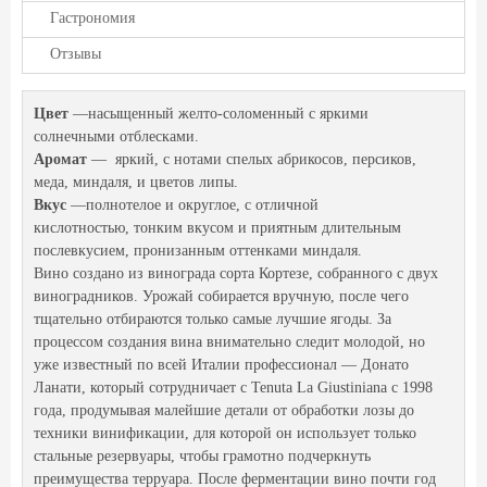
Гастрономия
Отзывы
Цвет
—насыщенный желто-соломенный с яркими
солнечными отблесками.
Аромат
— яркий, с нотами спелых абрикосов, персиков,
меда, миндаля, и цветов липы.
Вкус
—полнотелое и округлое, с отличной
кислотностью, тонким вкусом и приятным длительным
послевкусием, пронизанным оттенками миндаля.
Вино создано из винограда сорта Кортезе, собранного с двух
виноградников. Урожай собирается вручную, после чего
тщательно отбираются только самые лучшие ягоды. За
процессом создания вина внимательно следит молодой, но
уже известный по всей Италии профессионал — Донато
Ланати, который сотрудничает с Tenuta La Giustiniana с 1998
года, продумывая малейшие детали от обработки лозы до
техники винификации, для которой он использует только
стальные резервуары, чтобы грамотно подчеркнуть
преимущества терруара. После ферментации вино почти год