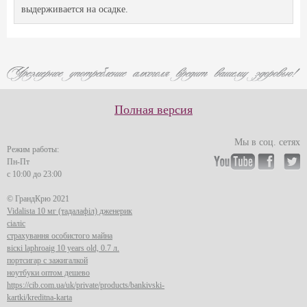
выдерживается на осадке.
Полная версия
Мы в соц. сетях
Режим работы:
Пн-Пт
с 10:00 до 23:00
© ГрандКрю 2021
Vidalista 10 мг (тадалафіл) дженерик
сіаліс
страхування особистого майна
віскі laphroaig 10 years old, 0.7 л.
портсигар с зажигалкой
ноутбуки оптом дешево
https://cib.com.ua/uk/private/products/bankivski-
kartki/kreditna-karta