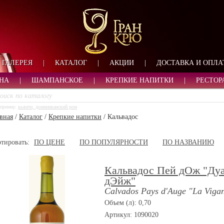
ФОРМА ОБРАТНОЙ СВ
ИМЯ
ЛОГИН
ВАШЕ ИМЯ:
ПАРОЛЬ
ПАРОЛЬ
ГАЛЕРЕЯ
|
КАТАЛОГ
|
АКЦИИ
|
ДОСТАВКА И ОПЛА
ТЕЛЕФОН:
АДРЕС ЭЛЕКТРОННОЙ ПОЧТЫ
ЗАПОМНИТЬ МЕНЯ
НА
|
ШАМПАНСКОЕ
|
КРЕПКИЕ НАПИТКИ
|
РЕСТОР
ВОЙТИ
пример:
кьянти, доминиканский ром
РЕГИСТРАЦИЯ
вная
/
Каталог
/
Крепкие напитки
/
Кальвадос
ЗАБЫЛИ ПАРОЛЬ?
тировать:
ПО ЦЕНЕ
ПО ПОПУЛЯРНОСТИ
ПО НАЗВАНИЮ
Кальвадос Пей дОж "Ду
дЭйж"
Calvados Pays d'Auge "La Viga
Объем (л): 0,70
Артикул: 1090020