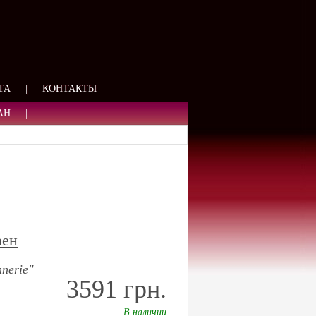
ЯЗИ
ТА
|
КОНТАКТЫ
АН
|
аен
nnerie"
3591 грн.
В наличии