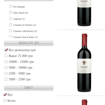
Все бренды
Marc Bredif (3)
Argiolas (1)
Chandon de Brailles (2)
Chateau Carbonnieux (2)
Chateau Cheval Blanc (2)
ЦЕНА ОТ ДО
Chateau Clinet (1)
Chateau Cos d'Estournel (1)
Все диапазоны цен
Выше 25 000 грн
Chateau de Fieuzal (1)
10000 - 25000 грн
Chateau Grand-Puy-Lacoste (2)
5000 - 10000 грн
Chateau Gruaud Larose (2)
2500 - 5000 грн
Chateau Guiraud (1)
1000 - 2500 грн
Chateau Haut-Brion (3)
500 - 1000 грн
Chateau La Lagune (1)
ЦВЕТ
250 - 500 грн
Chateau La Mission Haut-Brion (3)
Все
50 - 250 грн
Chateau Lafite-Rothschild (3)
Белое
Chateau Lafleur (2)