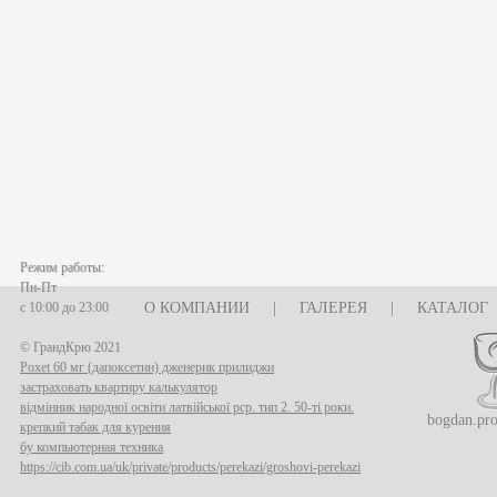
Режим работы:
Пн-Пт
с 10:00 до 23:00
О КОМПАНИИ
|
ГАЛЕРЕЯ
|
КАТАЛОГ
© ГрандКрю 2021
Poxet 60 мг (дапоксетин) дженерик прилиджи
застраховать квартиру калькулятор
відмінник народної освіти латвійської рср. тип 2. 50-ті роки.
bogdan.pr
крепкий табак для курения
бу компьютерная техника
https://cib.com.ua/uk/private/products/perekazi/groshovi-perekazi