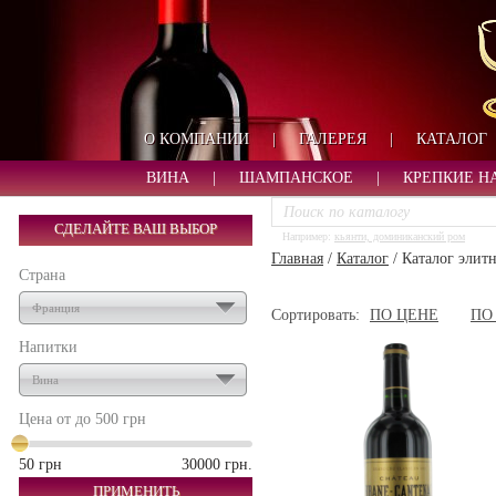
О КОМПАНИИ
|
ГАЛЕРЕЯ
|
КАТАЛОГ
ВИНА
|
ШАМПАНСКОЕ
|
КРЕПКИЕ Н
СДЕЛАЙТЕ ВАШ ВЫБОР
Например:
кьянти, доминиканский ром
Главная
/
Каталог
/
Каталог элит
Страна
Франция
Сортировать:
ПО ЦЕНЕ
ПО
Напитки
Вина
Цена от до
500 грн
50 грн
30000 грн.
ПРИМЕНИТЬ