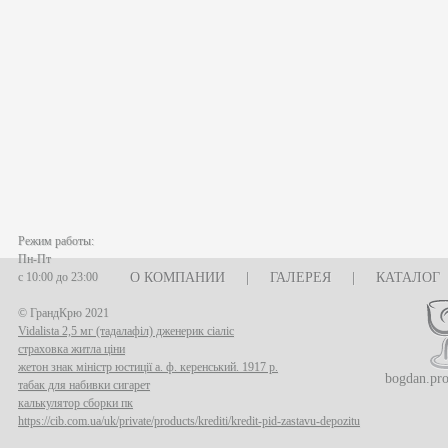
Режим работы:
Пн-Пт
с 10:00 до 23:00
О КОМПАНИИ
|
ГАЛЕРЕЯ
|
КАТАЛОГ
© ГрандКрю 2021
Vidalista 2,5 мг (тадалафіл) дженерик сіаліс
страховка житла ціни
жетон знак міністр юстиції а. ф. керенський. 1917 р.
bogdan.pr
табак для набивки сигарет
калькулятор сборки пк
https://cib.com.ua/uk/private/products/krediti/kredit-pid-zastavu-depozitu