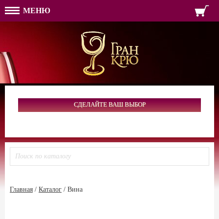
МЕНЮ
ФОРМА ОБРАТНОЙ СВЯЗ
ИМЯ
ЛОГИН
ВАШЕ ИМЯ:
ПАРОЛЬ
ПАРОЛЬ
ТЕЛЕФОН:
АДРЕС ЭЛЕКТРОННОЙ ПОЧТЫ
ЗАПОМНИТЬ МЕНЯ
ВОЙТИ
СДЕЛАЙТЕ ВАШ ВЫБОР
РЕГИСТРАЦИЯ
ЗАБЫЛИ ПАРОЛЬ?
Главная
/
Каталог
/
Вина