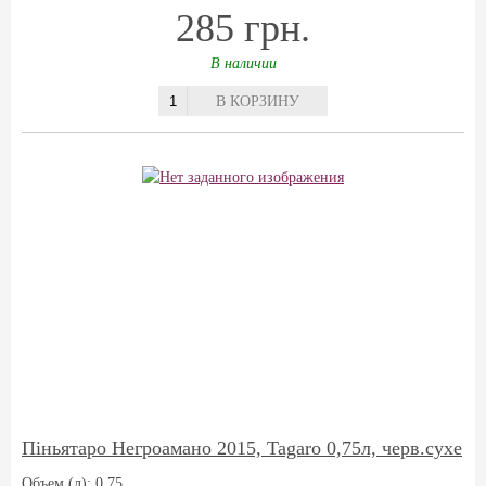
285 грн.
В наличии
В КОРЗИНУ
Піньятаро Негроамано 2015, Tagaro 0,75л, черв.сухе
Объем (л): 0,75