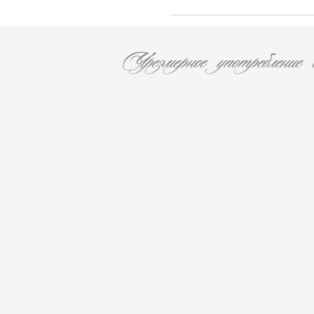
Rothschild (4)
Vina La Reserva de Caliboro (3)
Laboure - Roi (1)
Vina Almaviva (2)
Chateau Lynch-Bages (1)
Chateau Potensac (1)
Domaine Jacques Prieur (16)
AZIENDA VINICOLA UMANI RONCHI
(14)
Eugenio Collavini Viticoltori SPA (18)
Weinhaus August Kesseler GmbH (3)
Arnaldo Caprai (2)
Antinori Matte S.A. (Vina Haras de
Pirque) (8)
Gruppo Vini Selezionati S.r.L. (2)
SA J. E. BORIE (1)
EARL LES GRANGES DE CIVRAC (1)