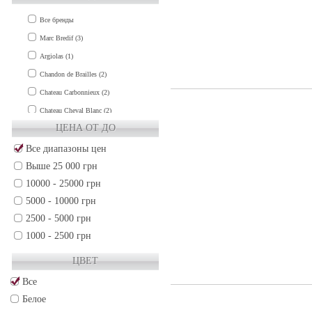
Все бренды
Marc Bredif (3)
Argiolas (1)
Chandon de Brailles (2)
Chateau Carbonnieux (2)
Chateau Cheval Blanc (2)
ЦЕНА ОТ ДО
Chateau Clinet (1)
Chateau Cos d'Estournel (1)
Все диапазоны цен
Выше 25 000 грн
Chateau de Fieuzal (1)
10000 - 25000 грн
Chateau Grand-Puy-Lacoste (2)
5000 - 10000 грн
Chateau Gruaud Larose (2)
2500 - 5000 грн
Chateau Guiraud (1)
1000 - 2500 грн
Chateau Haut-Brion (3)
500 - 1000 грн
Chateau La Lagune (1)
ЦВЕТ
250 - 500 грн
Chateau La Mission Haut-Brion (3)
Все
50 - 250 грн
Chateau Lafite-Rothschild (3)
Белое
Chateau Lafleur (2)