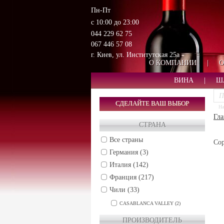
Пн-Пт
с 10:00 до 23:00
044 229 62 75
067 446 57 08
г. Киев, ул. Институтская 25а
О КОМПАНИИ
|
О
ВИНА
|
Ш
СДЕЛАЙТЕ ВАШ ВЫБОР
На
Гла
СТРАНА
Все страны
Сор
Германия (3)
Италия (142)
Франция (217)
Чили (33)
CASABLANCA VALLEY (2)
CENTRAL VALLEY (5)
ПРОИЗВОДИТЕЛЬ