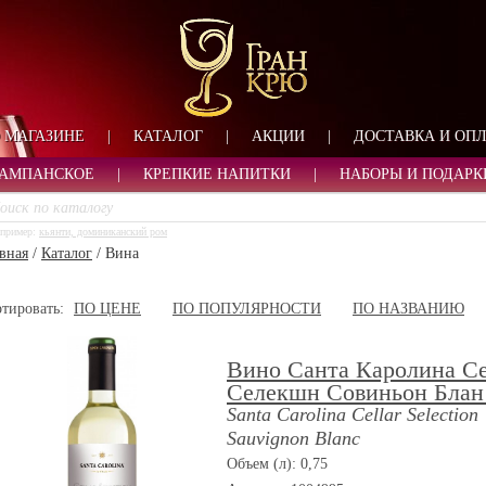
ФОРМА ОБРАТНОЙ СВ
ИМЯ
ЛОГИН
ВАШЕ ИМЯ:
ПАРОЛЬ
ПАРОЛЬ
 МАГАЗИНЕ
|
КАТАЛОГ
|
АКЦИИ
|
ДОСТАВКА И ОП
ТЕЛЕФОН:
АДРЕС ЭЛЕКТРОННОЙ ПОЧТЫ
ЗАПОМНИТЬ МЕНЯ
АМПАНСКОЕ
|
КРЕПКИЕ НАПИТКИ
|
НАБОРЫ И ПОДАРК
ВОЙТИ
пример:
кьянти, доминиканский ром
РЕГИСТРАЦИЯ
вная
/
Каталог
/
Вина
ЗАБЫЛИ ПАРОЛЬ?
тировать:
ПО ЦЕНЕ
ПО ПОПУЛЯРНОСТИ
ПО НАЗВАНИЮ
Вино Санта Каролина С
Селекшн Совиньон Блан
Santa Carolina Cellar Selection
Sauvignon Blanc
Объем (л): 0,75