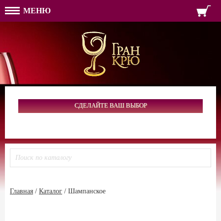
МЕНЮ
ФОРМА ОБРАТНОЙ СВЯЗ
ИМЯ
ЛОГИН
ВАШЕ ИМЯ:
ПАРОЛЬ
ПАРОЛЬ
ТЕЛЕФОН:
АДРЕС ЭЛЕКТРОННОЙ ПОЧТЫ
ЗАПОМНИТЬ МЕНЯ
ВОЙТИ
СДЕЛАЙТЕ ВАШ ВЫБОР
РЕГИСТРАЦИЯ
ЗАБЫЛИ ПАРОЛЬ?
Главная
/
Каталог
/
Шампанское