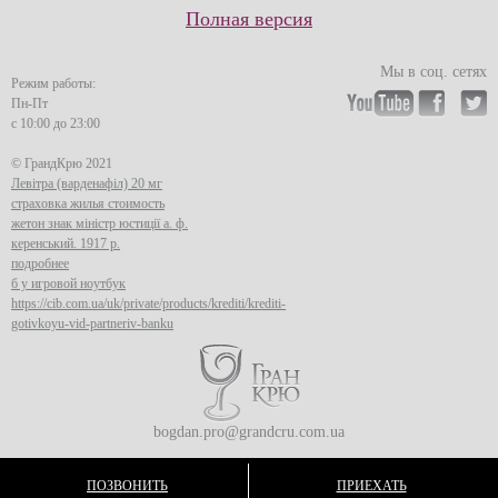
Полная версия
Мы в соц. сетях
Режим работы:
Пн-Пт
с 10:00 до 23:00
© ГрандКрю 2021
Левітра (варденафіл) 20 мг
страховка жилья стоимость
жетон знак міністр юстиції а. ф.
керенський. 1917 р.
подробнее
б у игровой ноутбук
https://cib.com.ua/uk/private/products/krediti/krediti-
gotivkoyu-vid-partneriv-banku
bogdan.pro@grandcru.com.ua
ПОЗВОНИТЬ
ПРИЕХАТЬ