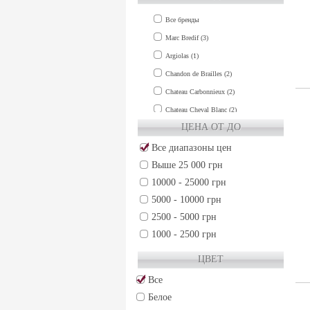
Все бренды
Marc Bredif (3)
Argiolas (1)
Chandon de Brailles (2)
Chateau Carbonnieux (2)
Chateau Cheval Blanc (2)
ЦЕНА ОТ ДО
Chateau Clinet (1)
Chateau Cos d'Estournel (1)
Все диапазоны цен
Выше 25 000 грн
Chateau de Fieuzal (1)
10000 - 25000 грн
Chateau Grand-Puy-Lacoste (2)
5000 - 10000 грн
Chateau Gruaud Larose (2)
2500 - 5000 грн
Chateau Guiraud (1)
1000 - 2500 грн
Chateau Haut-Brion (3)
500 - 1000 грн
Chateau La Lagune (1)
ЦВЕТ
250 - 500 грн
Chateau La Mission Haut-Brion (3)
Все
50 - 250 грн
Chateau Lafite-Rothschild (3)
Белое
Chateau Lafleur (2)