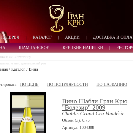
ФОРМА ОБРАТНОЙ СВ
ИМЯ
ЛОГИН
ВАШЕ ИМЯ:
ПАРОЛЬ
ПАРОЛЬ
ГАЛЕРЕЯ
|
КАТАЛОГ
|
АКЦИИ
|
ДОСТАВКА И ОПЛА
ТЕЛЕФОН:
АДРЕС ЭЛЕКТРОННОЙ ПОЧТЫ
ЗАПОМНИТЬ МЕНЯ
НА
|
ШАМПАНСКОЕ
|
КРЕПКИЕ НАПИТКИ
|
РЕСТОР
ВОЙТИ
пример:
кьянти, доминиканский ром
РЕГИСТРАЦИЯ
вная
/
Каталог
/
Вина
ЗАБЫЛИ ПАРОЛЬ?
тировать:
ПО ЦЕНЕ
ПО ПОПУЛЯРНОСТИ
ПО НАЗВАНИЮ
Вино Шабли Гран Крю
"Водезир" 2009
Chablis Grand Cru Vaudésir
Объем (л): 0,75
Артикул: 1004308