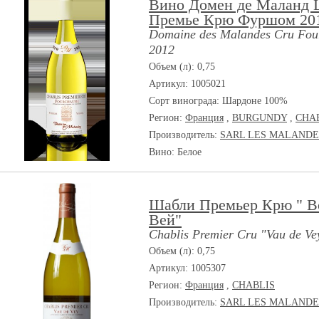
Вино Домен де Маланд
Премье Крю Фуршом 20
Domaine des Malandes Cru Fou
2012
Объем (л): 0,75
Артикул: 1005021
Сорт винограда:
Шардоне 100%
Регион:
Франция
,
BURGUNDY
,
CHA
Производитель:
SARL LES MALANDE
Вино: Белое
Шабли Премьер Крю " В
Вей"
Chablis Premier Cru "Vau de Ve
Объем (л): 0,75
Артикул: 1005307
Регион:
Франция
,
CHABLIS
Производитель:
SARL LES MALANDE