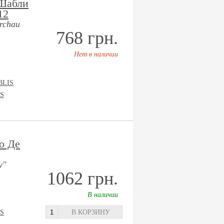
 Шабли
12
rchau
768 грн.
Нет в наличии
BLIS
S
о Де
y"
1062 грн.
В наличии
S
В КОРЗИНУ