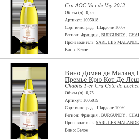
Cru AOC Vau de Vey 2012
Объем (л): 0,75
Артикул: 1005018
Сорт винограда:
Шардоне 100%
Регион:
Франция
,
BURGUNDY
,
CHA
Производитель:
SARL LES MALANDE
Вино: Белое
Вино Домен де Маланд
Премье Крю Кот Де Леш
Chablis 1-er Cru Cote de Lechet
Объем (л): 0,75
Артикул: 1005019
Сорт винограда:
Шардоне 100%
Регион:
Франция
,
BURGUNDY
,
CHA
Производитель:
SARL LES MALANDE
Вино: Белое