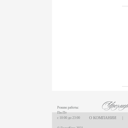
Rothschild (4)
Vina La Reserva de Caliboro (3)
Laboure - Roi (1)
Vina Almaviva (2)
Chateau Lynch-Bages (1)
Chateau Potensac (1)
Domaine Jacques Prieur (16)
AZIENDA VINICOLA UMANI RONCHI
(14)
Eugenio Collavini Viticoltori SPA (18)
Weinhaus August Kesseler GmbH (3)
Arnaldo Caprai (2)
Antinori Matte S.A. (Vina Haras de
Pirque) (8)
Режим работы:
Gruppo Vini Selezionati S.r.L. (2)
Пн-Пт
SA J. E. BORIE (1)
с 10:00 до 23:00
О КОМПАНИИ
|
EARL LES GRANGES DE CIVRAC (1)