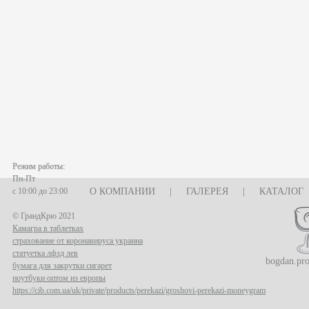
Режим работы:
Пн-Пт
с 10:00 до 23:00
О КОМПАНИИ
|
ГАЛЕРЕЯ
|
КАТАЛОГ
© ГрандКрю 2021
Камагра в таблетках
страхование от коронавируса украина
статуетка лфзд лев
bogdan.pr
бумага для закрутки сигарет
ноутбуки оптом из европы
https://cib.com.ua/uk/private/products/perekazi/groshovi-perekazi-moneygram