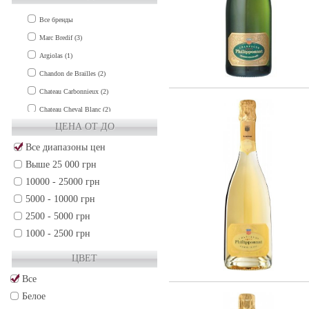
Все бренды
Marc Bredif (3)
Argiolas (1)
Chandon de Brailles (2)
Chateau Carbonnieux (2)
Chateau Cheval Blanc (2)
ЦЕНА ОТ ДО
Chateau Clinet (1)
Chateau Cos d'Estournel (1)
Все диапазоны цен
Выше 25 000 грн
Chateau de Fieuzal (1)
10000 - 25000 грн
Chateau Grand-Puy-Lacoste (2)
5000 - 10000 грн
Chateau Gruaud Larose (2)
2500 - 5000 грн
Chateau Guiraud (1)
1000 - 2500 грн
Chateau Haut-Brion (3)
500 - 1000 грн
Chateau La Lagune (1)
ЦВЕТ
250 - 500 грн
Chateau La Mission Haut-Brion (3)
Все
50 - 250 грн
Chateau Lafite-Rothschild (3)
Белое
Chateau Lafleur (2)