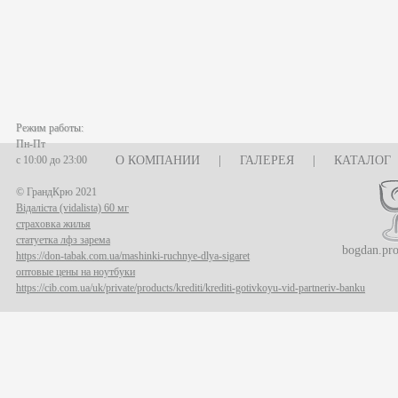
Режим работы:
Пн-Пт
с 10:00 до 23:00
О КОМПАНИИ
|
ГАЛЕРЕЯ
|
КАТАЛОГ
© ГрандКрю 2021
Відаліста (vidalista) 60 мг
страховка жилья
статуетка лфз зарема
bogdan.pr
https://don-tabak.com.ua/mashinki-ruchnye-dlya-sigaret
оптовые цены на ноутбуки
https://cib.com.ua/uk/private/products/krediti/krediti-gotivkoyu-vid-partneriv-banku