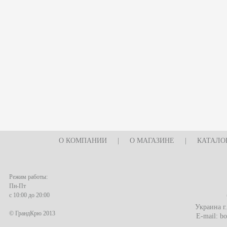
О КОМПАНИИ
|
О МАГАЗИНЕ
|
КАТАЛО
Режим работы:
Пн-Пт
с 10:00 до 20:00
Украина г
© ГрандКрю 2013
E-mail:
bo