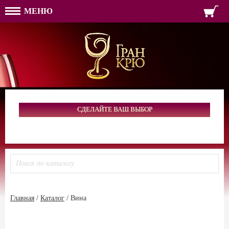
МЕНЮ
ФОРМА ОБРАТНОЙ СВЯЗ
ИМЯ
ЛОГИН
ВАШЕ ИМЯ:
ПАРОЛЬ
ПАРОЛЬ
ТЕЛЕФОН:
АДРЕС ЭЛЕКТРОННОЙ ПОЧТЫ
ЗАПОМНИТЬ МЕНЯ
ВОЙТИ
СДЕЛАЙТЕ ВАШ ВЫБОР
РЕГИСТРАЦИЯ
ЗАБЫЛИ ПАРОЛЬ?
Главная
/
Каталог
/
Вина