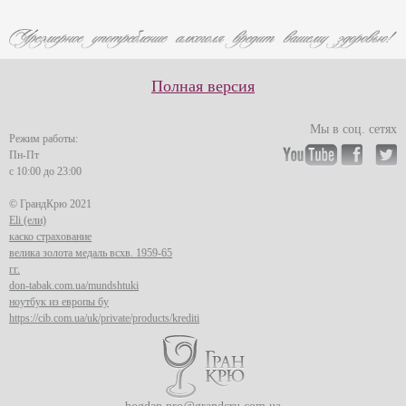
Полная версия
Мы в соц. сетях
Режим работы:
Пн-Пт
с 10:00 до 23:00
© ГрандКрю 2021
Eli (ели)
каско страхование
велика золота медаль всхв. 1959-65
гг.
don-tabak.com.ua/mundshtuki
ноутбук из европы бу
https://cib.com.ua/uk/private/products/krediti