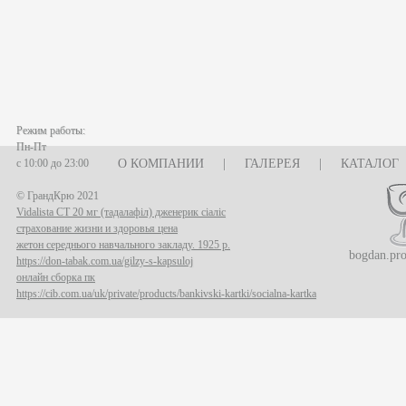
Режим работы:
Пн-Пт
с 10:00 до 23:00
О КОМПАНИИ
|
ГАЛЕРЕЯ
|
КАТАЛОГ
© ГрандКрю 2021
Vidalista CT 20 мг (тадалафіл) дженерик сіаліс
страхование жизни и здоровья цена
жетон середнього навчального закладу. 1925 р.
bogdan.pr
https://don-tabak.com.ua/gilzy-s-kapsuloj
онлайн сборка пк
https://cib.com.ua/uk/private/products/bankivski-kartki/socialna-kartka