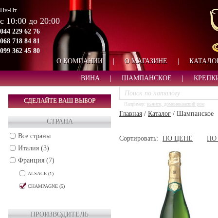
Пн-Пт
с 10:00 до 20:00
044 229 62 76
068 718 84 81
099 362 45 80
О КОМПАНИИ
|
О МАГАЗИНЕ
|
КАТАЛО
ВИНА
|
ШАМПАНСКОЕ
|
КРЕПК
СДЕЛАЙТЕ ВАШ ВЫБОР
Например:
кьянти, доминиканский ром
Главная
/
Каталог
/
Шампанское
СТРАНА
Все страны
Сортировать:
ПО ЦЕНЕ
ПО
Италия (3)
Франция (7)
ALSACE (1)
CHAMPAGNE (5)
ПРОИЗВОДИТЕЛЬ