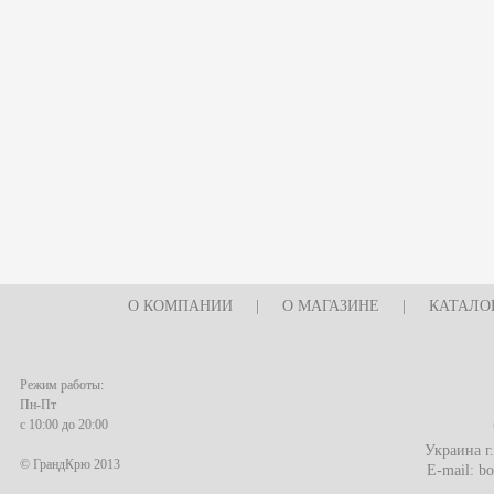
О КОМПАНИИ
|
О МАГАЗИНЕ
|
КАТАЛО
Режим работы:
Пн-Пт
с 10:00 до 20:00
Украина г
© ГрандКрю 2013
E-mail:
bo