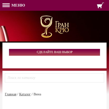
МЕНЮ
ФОРМА ОБРАТНОЙ СВЯЗ
ИМЯ
ЛОГИН
ВАШЕ ИМЯ:
ПАРОЛЬ
ПАРОЛЬ
ТЕЛЕФОН:
АДРЕС ЭЛЕКТРОННОЙ ПОЧТЫ
ЗАПОМНИТЬ МЕНЯ
ВОЙТИ
СДЕЛАЙТЕ ВАШ ВЫБОР
РЕГИСТРАЦИЯ
ЗАБЫЛИ ПАРОЛЬ?
Главная
/
Каталог
/
Вина