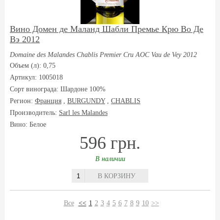
Вино Домен де Маланд Шабли Премье Крю Во Де
Вэ 2012
Domaine des Malandes Chablis Premier Cru AOC Vau de Vey 2012
Объем (л): 0,75
Артикул: 1005018
Сорт винограда:
Шардоне 100%
Регион:
Франция
,
BURGUNDY
,
CHABLIS
Производитель:
Sarl les Malandes
Вино: Белое
596 грн.
В наличии
В КОРЗИНУ
Все
<<
1
2
3
4
5
6
7
8
9
10
>>