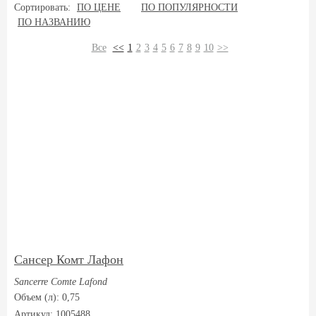
Сортировать:
ПО ЦЕНЕ
ПО ПОПУЛЯРНОСТИ
ПО НАЗВАНИЮ
Все
<<
1
2
3
4
5
6
7
8
9
10
>>
Cансер Комт Лафон
Sancerre Comte Lafond
Объем (л): 0,75
Артикул: 1005488