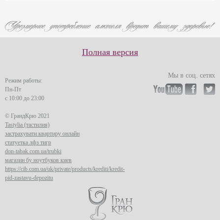
Полная версия
Мы в соц. сетях
Режим работы:
Пн-Пт
с 10:00 до 23:00
© ГрандКрю 2021
Tastylia (тастилия)
застрахувати квартиру онлайн
статуетка лфз тигр
don-tabak.com.ua/trubki
магазин бу ноутбуков киев
https://cib.com.ua/uk/private/products/krediti/kredit-
pid-zastavu-depozitu