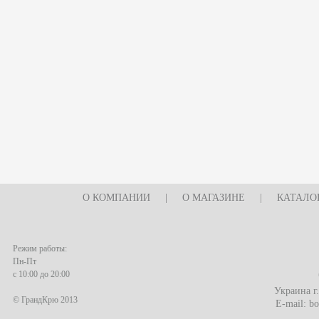
О КОМПАНИИ
|
О МАГАЗИНЕ
|
КАТАЛО
Режим работы:
Пн-Пт
с 10:00 до 20:00
Украина г
© ГрандКрю 2013
E-mail:
bo