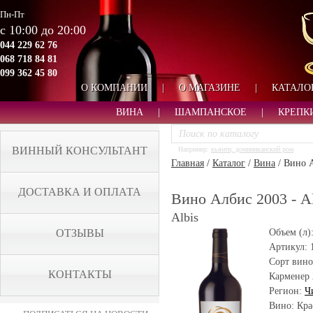
Пн-Пт
с 10:00 до 20:00
044 229 62 76
068 718 84 81
099 362 45 80
О КОМПАНИИ
|
О МАГАЗИНЕ
|
КАТАЛО
ВИНА
|
ШАМПАНСКОЕ
|
КРЕПК
ВИННЫЙ КОНСУЛЬТАНТ
Например:
кьянти, доминиканский ром
Главная
/
Каталог
/
Вина
/
Вино А
ДОСТАВКА И ОПЛАТА
Вино Албис 2003 - Al
Albis
ОТЗЫВЫ
Объем (л)
Артикул:
Сорт вино
КОНТАКТЫ
Карменер
Регион:
Ч
Вино: Кра