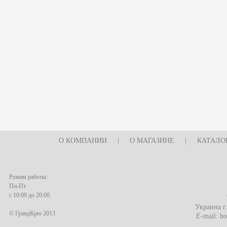
О КОМПАНИИ
|
О МАГАЗИНЕ
|
КАТАЛО
Режим работы:
Пн-Пт
с 10:00 до 20:00
Украина г
© ГрандКрю 2013
E-mail:
bo