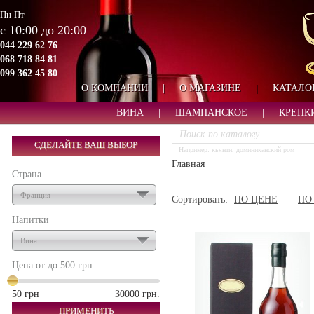
Пн-Пт
с 10:00 до 20:00
044 229 62 76
068 718 84 81
099 362 45 80
О КОМПАНИИ
|
О МАГАЗИНЕ
|
КАТАЛО
ВИНА
|
ШАМПАНСКОЕ
|
КРЕПК
СДЕЛАЙТЕ ВАШ ВЫБОР
Например:
кьянти, доминиканский ром
Главная
Страна
Франция
Сортировать:
ПО ЦЕНЕ
ПО
Напитки
Вина
Цена от до
500 грн
50 грн
30000 грн.
ПРИМЕНИТЬ