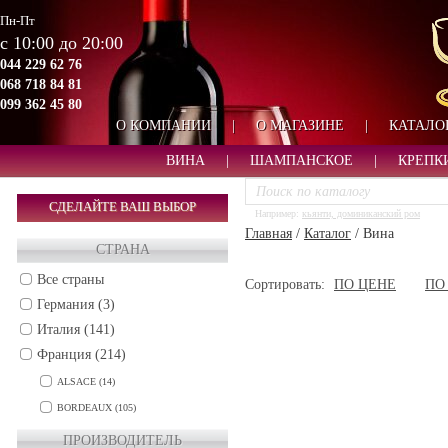
Пн-Пт
с 10:00 до 20:00
044 229 62 76
068 718 84 81
099 362 45 80
О КОМПАНИИ
|
О МАГАЗИНЕ
|
КАТАЛО
ВИНА
|
ШАМПАНСКОЕ
|
КРЕПК
СДЕЛАЙТЕ ВАШ ВЫБОР
Например:
кьянти, доминиканский ром
Главная
/
Каталог
/
Вина
СТРАНА
Все страны
Сортировать:
ПО ЦЕНЕ
ПО
Германия (3)
Италия (141)
Франция (214)
ALSACE (14)
BORDEAUX (105)
BURGUNDY (36)
ПРОИЗВОДИТЕЛЬ