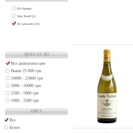
CHABLIS (7)
Все бренды
CHAMPAGNE (3)
Marc Bredif (3)
COTES DE GASCOGNE (7)
De Ladoucette (16)
LOIRE VALLEY (19)
MEDOC (1)
PROVENCE (2)
RHONE VALLEY (3)
ЦЕНА ОТ ДО
VDP (2)
Все диапазоны цен
VIN DE FRANCE (5)
Выше 25 000 грн
Чили (34)
10000 - 25000 грн
5000 - 10000 грн
2500 - 5000 грн
1000 - 2500 грн
500 - 1000 грн
ЦВЕТ
250 - 500 грн
Все
50 - 250 грн
Белое