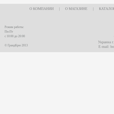
О КОМПАНИИ
|
О МАГАЗИНЕ
|
КАТАЛО
Режим работы:
Пн-Пт
с 10:00 до 20:00
Украина г
© ГрандКрю 2013
E-mail:
bo