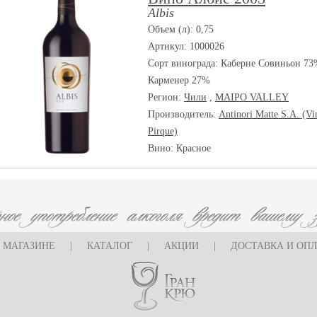
Albis
Объем (л): 0,75
Артикул: 1000026
Сорт винограда:
Каберне Совиньон 73
Карменер 27%
Регион:
Чили
,
MAIPO VALLEY
Производитель:
Antinori Matte S.A. (Vi
Pirque)
Вино: Красное
 МАГАЗИНЕ
|
КАТАЛОГ
|
АКЦИИ
|
ДОСТАВКА И ОП