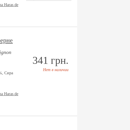
na Haras de
берне
ignon
341 грн.
Нет в наличии
%, Сира
na Haras de