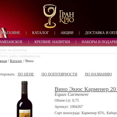
ФОРМА ОБРАТНОЙ СВ
ИМЯ
ЛОГИН
ВАШЕ ИМЯ:
ПАРОЛЬ
ПАРОЛЬ
 МАГАЗИНЕ
|
КАТАЛОГ
|
АКЦИИ
|
ДОСТАВКА И ОП
ТЕЛЕФОН:
АДРЕС ЭЛЕКТРОННОЙ ПОЧТЫ
ЗАПОМНИТЬ МЕНЯ
АМПАНСКОЕ
|
КРЕПКИЕ НАПИТКИ
|
НАБОРЫ И ПОДАРК
ВОЙТИ
пример:
кьянти, доминиканский ром
РЕГИСТРАЦИЯ
вная
/
Каталог
/
Вина
ЗАБЫЛИ ПАРОЛЬ?
тировать:
ПО ЦЕНЕ
ПО ПОПУЛЯРНОСТИ
ПО НАЗВАНИЮ
Вино Экюс Карменер 20
Equus Carmenere
Объем (л): 0,75
Артикул: 1004267
Сорт винограда:
Карменер 85%, Кабер