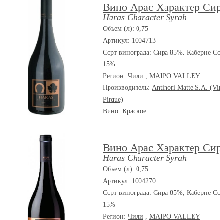
Вино Арас Характер Сир
Haras Character Syrah
Объем (л): 0,75
Артикул: 1004713
Сорт винограда:
Сира 85%, Каберне С
15%
Регион:
Чили
,
MAIPO VALLEY
Производитель:
Antinori Matte S.A. (Vi
Pirque)
Вино: Красное
Вино Арас Характер Сир
Haras Character Syrah
Объем (л): 0,75
Артикул: 1004270
Сорт винограда:
Сира 85%, Каберне С
15%
Регион:
Чили
,
MAIPO VALLEY