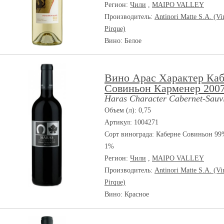
Регион:
Чили
,
MAIPO VALLEY
Производитель:
Antinori Matte S.A. (Vi
Pirque)
Вино: Белое
Вино Арас Характер Ка
Совиньон Карменер 200
Haras Character Cabernet-Sauv
Объем (л): 0,75
Артикул: 1004271
Сорт винограда:
Каберне Совиньон 99
1%
Регион:
Чили
,
MAIPO VALLEY
Производитель:
Antinori Matte S.A. (Vi
Pirque)
Вино: Красное