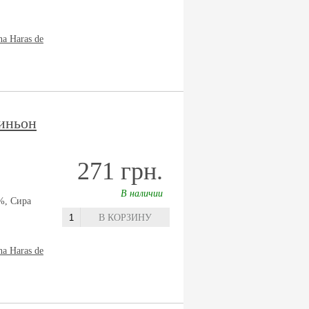
na Haras de
иньон
271 грн.
В наличии
%, Сира
В КОРЗИНУ
na Haras de